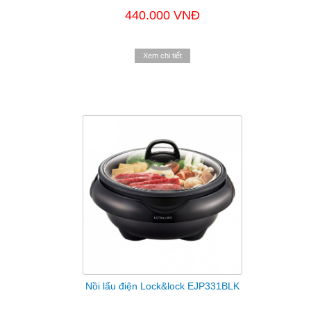
440.000 VNĐ
Xem chi tiết
Nồi lẩu điện Lock&lock EJP331BLK