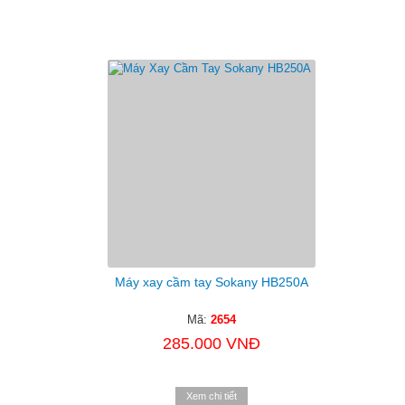
Máy xay cầm tay Sokany HB250A
Mã:
2654
285.000 VNĐ
Xem chi tiết