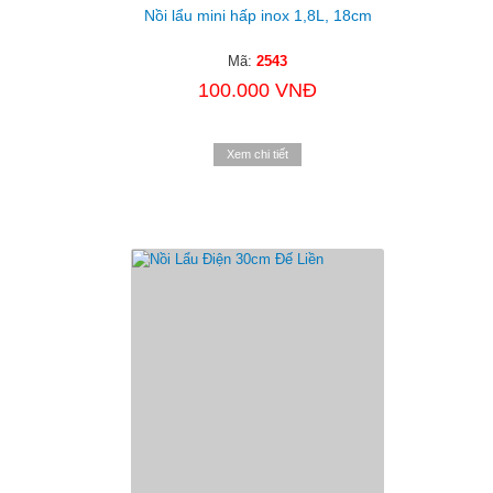
Nồi lẩu mini hấp inox 1,8L, 18cm
Mã:
2543
100.000 VNĐ
Xem chi tiết