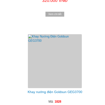
320.000 VNĐ
Xem chi tiết
Khay nướng điện Goldsun GEG3700
Mã:
1828