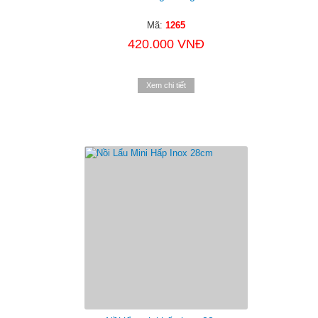
Mã:
1265
420.000 VNĐ
Xem chi tiết