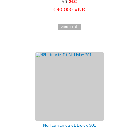
Mã:
2625
690.000 VNĐ
Xem chi tiết
Nồi lẩu vân đá 6L Liolux 301