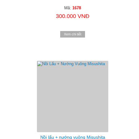
Mã:
1678
300.000 VNĐ
Xem chi tiết
Nồi lẩu + nướng vuông Misushita