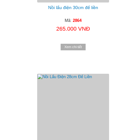
Nồi lẩu điện 30cm đế liền
Mã:
2864
265.000 VNĐ
Xem chi tiết