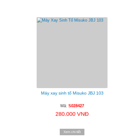
Máy xay sinh tố Misuko JBJ 103
Mã:
S028427
280.000 VNĐ
Xem chi tiết