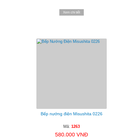
Xem chi tiết
Bếp nướng điện Misushita 0226
Mã:
1263
580.000 VNĐ