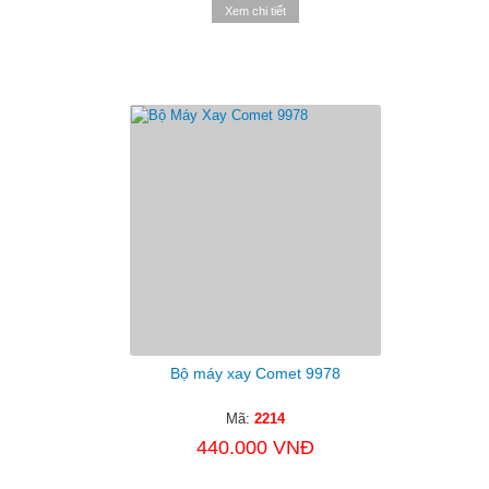
Xem chi tiết
Bộ máy xay Comet 9978
Mã:
2214
440.000 VNĐ