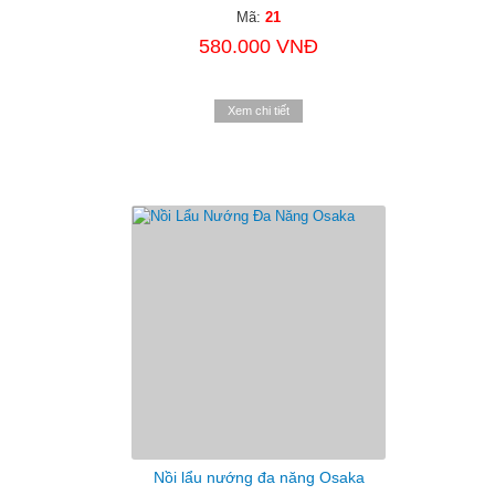
Mã:
21
580.000 VNĐ
Xem chi tiết
Nồi lẩu nướng đa năng Osaka