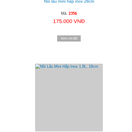
Nồi lẩu mini hấp inox 28cm
Mã:
2356
175.000 VNĐ
Xem chi tiết