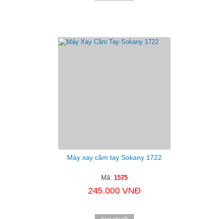
Máy xay cầm tay Sokany 1722
Mã:
1575
245.000 VNĐ
Xem chi tiết