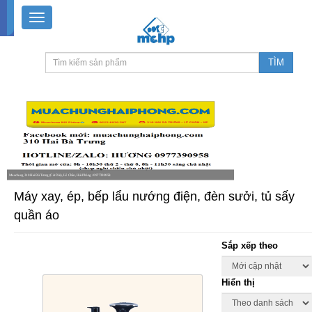
Muachung 310 Hai Bà Trưng (Cát Dài), Lê Chân, Hải Phòng / 0977390958
8-18h30 thứ 2 - thứ 7, 8-11h30 sáng Chủ nhật, nghỉ chiều CN
Máy xay, ép, bếp lẩu nướng điện, đèn sưởi, tủ sấy
quần áo
Sắp xếp theo
Hiển thị