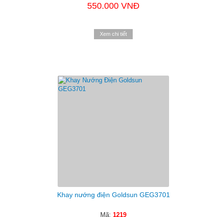
550.000 VNĐ
Xem chi tiết
Khay nướng điện Goldsun GEG3701
Mã:
1219