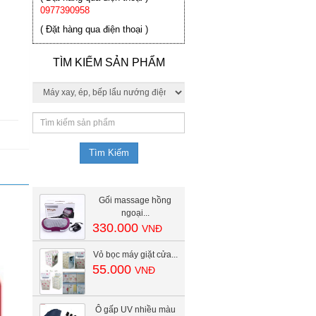
0977390958
( Đặt hàng qua điện thoại )
TÌM KIẾM SẢN PHẨM
Gối massage hồng
ngoại...
330.000
VNĐ
Vỏ bọc máy giặt cửa...
55.000
VNĐ
Ô gấp UV nhiều màu