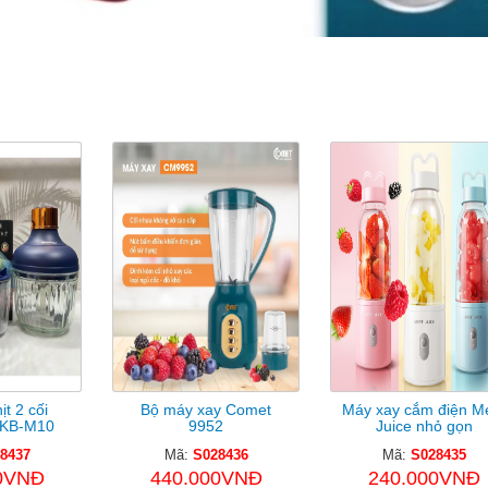
ản Phẩm Cùng Loại
ịt 2 cối
Bộ máy xay Comet
Máy xay cắm điện M
 KB-M10
9952
Juice nhỏ gọn
8437
Mã:
S028436
Mã:
S028435
0VNĐ
440.000VNĐ
240.000VNĐ