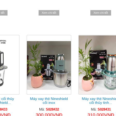
tiết
Xem chi tiết
Xem chi tiết
 cối thủy
Máy xay thịt Nineshield
Máy xay thịt Nineshi
hield...
cối inox
cối thủy tinh...
8433
Mã:
S028432
Mã:
S028431
0VNĐ
300.000VNĐ
310.000VNĐ