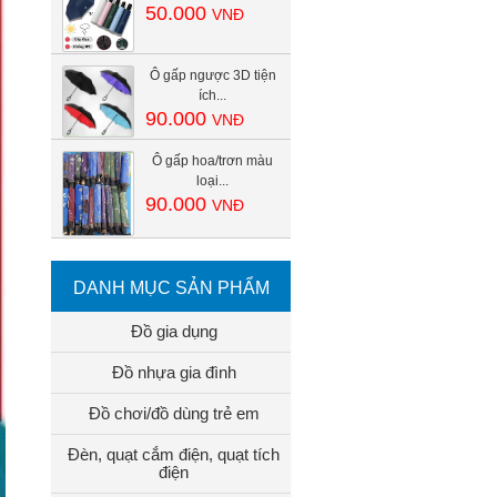
50.000
VNĐ
Ô gấp ngược 3D tiện
ích...
90.000
VNĐ
Ô gấp hoa/trơn màu
loại...
90.000
VNĐ
DANH MỤC SẢN PHẨM
Đồ gia dụng
Đồ nhựa gia đình
Đồ chơi/đồ dùng trẻ em
Đèn, quạt cắm điện, quạt tích
điện