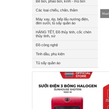
Bể bơi, phao bơi, kính - mũ bơi
Các loại chiếu, chăn, thảm
Muach
Máy xay, ép, bếp lẩu nướng điện,
đèn sưởi, tủ sấy quần áo
8-18h
HÀNG TẾT, Đồ thủy tinh, cốc chén
thủy tinh, sứ
Đồ công nghệ
Tinh dầu, phụ kiện
Tủ sấy quần áo