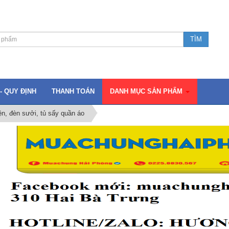
- QUY ĐỊNH
THANH TOÁN
DANH MỤC SẢN PHẨM
ện, đèn sưởi, tủ sấy quần áo