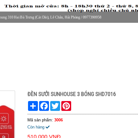
ung 310 Hai Bà Trưng (Cát Dài), Lê Chân, Hải Phòng / 0977390958
30 thứ 2 - thứ 7, 8-11h30 sáng Chủ nhật, nghỉ chiều CN
ĐÈN SƯỞI SUNHOUSE 3 BÓNG SHD7016
Share
Facebook
Twitter
Pinterest
Mã sản phẩm:
3006
Còn hàng
510.000 VNĐ