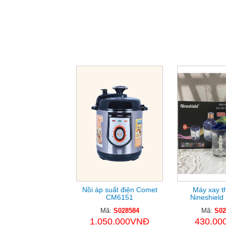
S
Nồi áp suất điện Comet
Máy xay th
CM6151
Nineshield
Mã:
S028584
Mã:
S02
1.050.000VNĐ
430.00