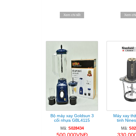
Xem chi tiết
Xem chi 
Bộ máy xay Goldsun 3
Máy xay thịt
cối nhựa GBL4115
tinh Nines
Mã:
S028434
Mã:
S02
500.000VNĐ
330.00