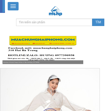
Muachung 310 Hai Bà Trưng (Cát Dài), Lê Chân, Hải Phòng / 0977390958
8-18h30 thứ 2 - thứ 7, 8-11h30 sáng Chủ nhật, nghỉ chiều CN