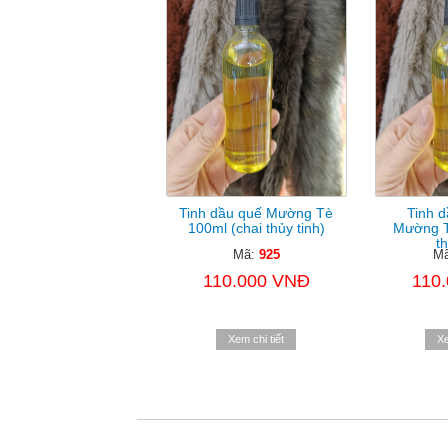
Tinh dầu quế Mường Tè
Tinh d
100ml (chai thủy tinh)
Mường T
th
Mã:
925
M
110.000 VNĐ
110
Xem chi tiết
Xe