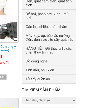
Đèn, quạt cắm điện, quạt tích
điện
Bể bơi, phao bơi, kính - mũ
bơi
Các loại chiếu, chăn, thảm
Máy xay, ép, bếp lẩu nướng
điện, đèn sưởi, tủ sấy quần áo
ẩu trang y
HÀNG TẾT, Đồ thủy tinh, cốc
4 màu)
chén thủy tinh, sứ
-1
Đồ công nghệ
 VNĐ
Tinh dầu, phụ kiện
tiết
Tủ sấy quần áo
TÌM KIẾM SẢN PHẨM