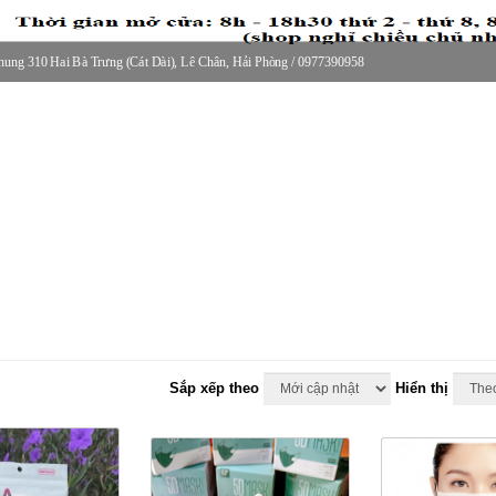
ung 310 Hai Bà Trưng (Cát Dài), Lê Chân, Hải Phòng / 0977390958
30 thứ 2 - thứ 7, 8-11h30 sáng Chủ nhật, nghỉ chiều CN
Sắp xếp theo
Hiển thị