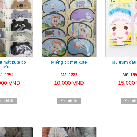
ịt mắt kute có
Miếng bịt mắt kute
Mũ trùm đầu
nước
ã:
1352
Mã:
1223
Mã:
195
000 VNĐ
10.000 VNĐ
15.000
m chi tiết
Xem chi tiết
Xem chi 