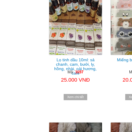
Lọ tinh dầu 10ml: sả
Miếng b
chanh, cam, bưởi, ly,
hồng, nhài, oải hương,
Mã:
1697
M
cafe
25.000 VNĐ
20.
Xem chi tiết
Xe