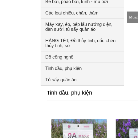
Bể bơi, phao bơi, kính - mũ bơi
Các loại chiếu, chăn, thảm
Muach
Máy xay, ép, bếp lẩu nướng điện,
đèn sưởi, tủ sấy quần áo
8-18h
HÀNG TẾT, Đồ thủy tinh, cốc chén
thủy tinh, sứ
Đồ công nghệ
Tinh dầu, phụ kiện
Tủ sấy quần áo
Tinh dầu, phụ kiện