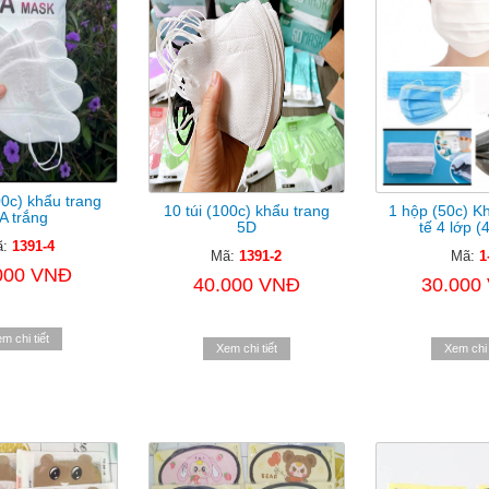
00c) khẩu trang
10 túi (100c) khẩu trang
1 hộp (50c) Kh
A trắng
5D
tế 4 lớp (
ã:
1391-4
Mã:
1391-2
Mã:
1
000 VNĐ
40.000 VNĐ
30.000
m chi tiết
Xem chi tiết
Xem chi 