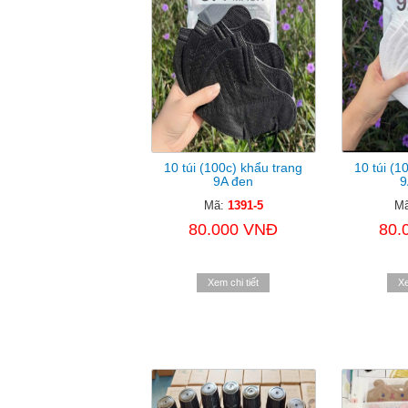
10 túi (100c) khẩu trang
10 túi (1
9A đen
9
Mã:
1391-5
M
80.000 VNĐ
80.
Xem chi tiết
Xe