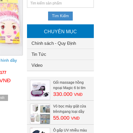
CHUYÊN MỤC
Chính sách - Quy Định
Tin Tức
 hình dầy
Video
177
 VNĐ
Gối massage hồng
ngoại Magic 6 bi tím
330.000
VNĐ
tiết
Vỏ bọc máy giặt cửa
trên/ngang loại dầy
55.000
VNĐ
Ô gấp UV nhiều màu