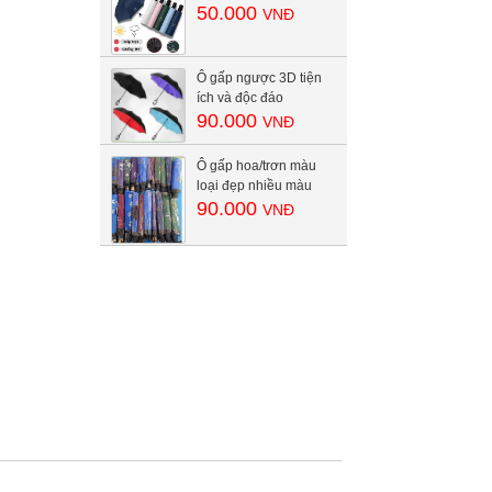
50.000
VNĐ
Ô gấp ngược 3D tiện
ích và độc đáo
90.000
VNĐ
Ô gấp hoa/trơn màu
loại đẹp nhiều màu
90.000
VNĐ