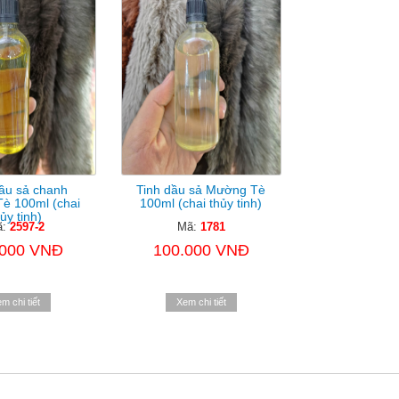
ầu sả chanh
Tinh dầu sả Mường Tè
è 100ml (chai
100ml (chai thủy tinh)
ủy tinh)
ã:
2597-2
Mã:
1781
.000 VNĐ
100.000 VNĐ
m chi tiết
Xem chi tiết