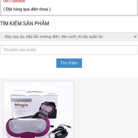
0977390958
( Đặt hàng qua điện thoại )
TÌM KIẾM SẢN PHẨM