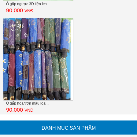
Ô gấp ngược 3D tiện ích...
90.000
VNĐ
Ô gấp hoa/trơn màu loại...
90.000
VNĐ
DANH MỤC SẢN PHẨM