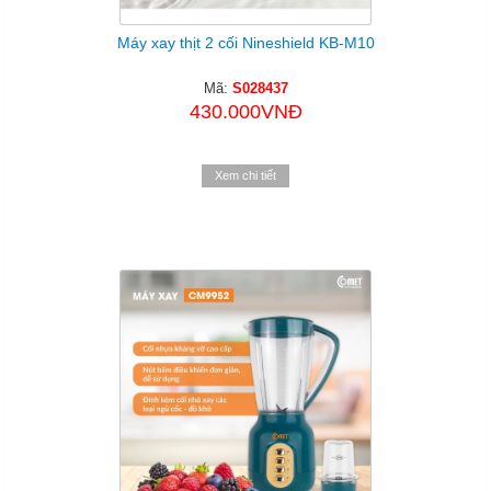
Máy xay thịt 2 cối Nineshield KB-M10
Mã:
S028437
430.000VNĐ
Xem chi tiết