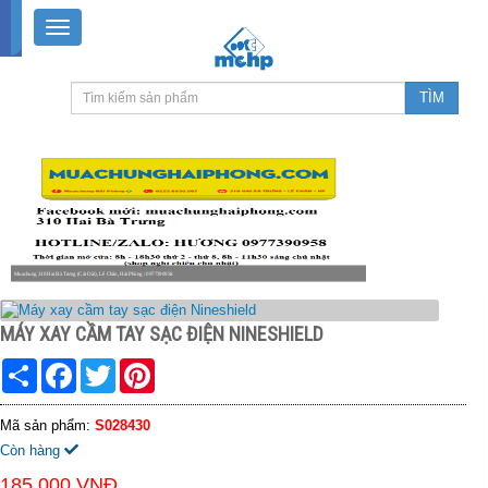
Muachung 310 Hai Bà Trưng (Cát Dài), Lê Chân, Hải Phòng / 0977390958
8-18h30 thứ 2 - thứ 7, 8-11h30 sáng Chủ nhật, nghỉ chiều CN
MÁY XAY CẦM TAY SẠC ĐIỆN NINESHIELD
Share
Facebook
Twitter
Pinterest
Mã sản phẩm:
S028430
Còn hàng
185.000 VNĐ