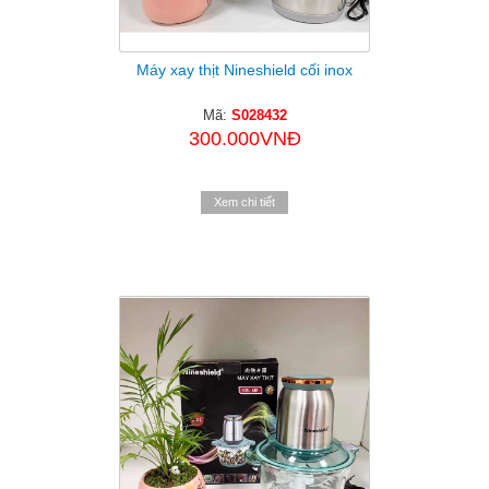
Máy xay thịt Nineshield cối inox
Mã:
S028432
300.000VNĐ
Xem chi tiết