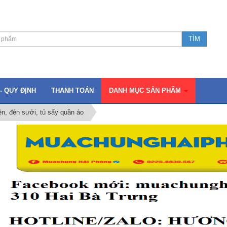
- QUY ĐỊNH
THANH TOÁN
DANH MỤC SẢN PHẨM
ện, đèn sưởi, tủ sấy quần áo