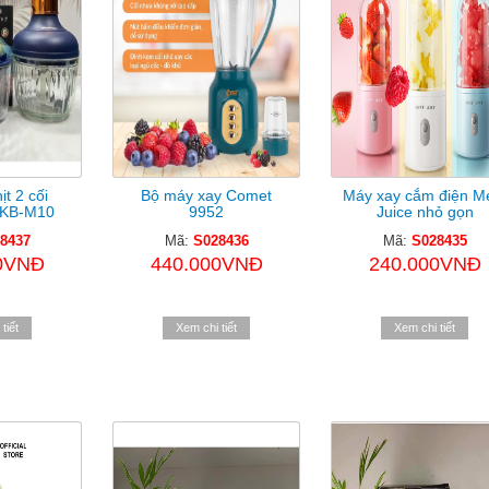
ịt 2 cối
Bộ máy xay Comet
Máy xay cắm điện M
 KB-M10
9952
Juice nhỏ gọn
8437
Mã:
S028436
Mã:
S028435
0VNĐ
440.000VNĐ
240.000VNĐ
tiết
Xem chi tiết
Xem chi tiết