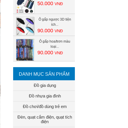
50.000
VNĐ
Ô gấp ngược 3D tiện
ích...
90.000
VNĐ
Ô gấp hoa/trơn màu
loại...
90.000
VNĐ
DANH MỤC SẢN PHẨM
Đồ gia dụng
Đồ nhựa gia đình
Đồ chơi/đồ dùng trẻ em
Đèn, quạt cắm điện, quạt tích
điện