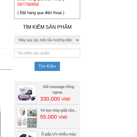
0977390958
( Đặt hàng qua điện thoại )
TÌM KIẾM SẢN PHẨM
Gối massage hồng
ngoại...
330.000
VNĐ
Vỏ bọc máy giặt cửa...
55.000
VNĐ
Ô gấp UV nhiều màu