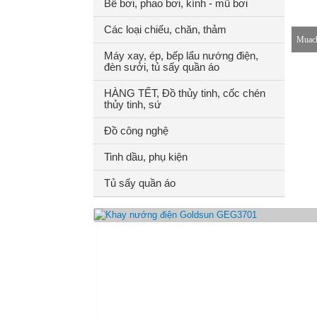
Bể bơi, phao bơi, kính - mũ bơi
Các loại chiếu, chăn, thảm
Muach
Máy xay, ép, bếp lẩu nướng điện,
đèn sưởi, tủ sấy quần áo
8-18h
HÀNG TẾT, Đồ thủy tinh, cốc chén
thủy tinh, sứ
Đồ công nghệ
Tinh dầu, phụ kiện
Tủ sấy quần áo