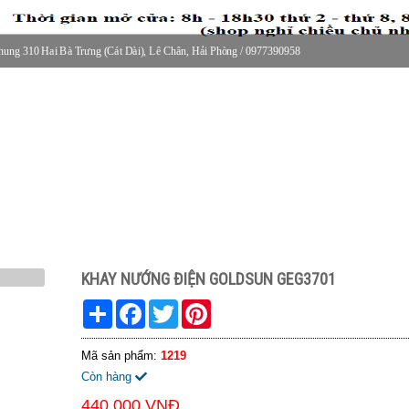
ung 310 Hai Bà Trưng (Cát Dài), Lê Chân, Hải Phòng / 0977390958
30 thứ 2 - thứ 7, 8-11h30 sáng Chủ nhật, nghỉ chiều CN
KHAY NƯỚNG ĐIỆN GOLDSUN GEG3701
Share
Facebook
Twitter
Pinterest
Mã sản phẩm:
1219
Còn hàng
440.000 VNĐ