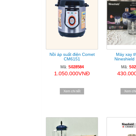
Nồi áp suất điện Comet
Máy xay th
CM6151
Nineshield
Mã:
S028584
Mã:
S02
1.050.000VNĐ
430.00
Xem chi tiết
Xem chi 