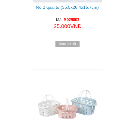
Rổ 2 quai to (35.5x26.4x16.7cm)
Mã:
S029003
25.000VNĐ
Xem chi tiết