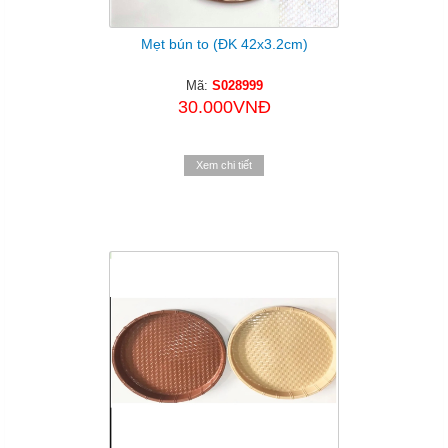
Mẹt bún to (ĐK 42x3.2cm)
Mã:
S028999
30.000VNĐ
Xem chi tiết