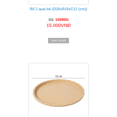
Rổ 2 quai bé (D26xR16xC12 (cm))
Mã:
S029001
15.000VNĐ
Xem chi tiết