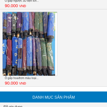
Ô gấp ngược 3D tiện ích...
90.000
VNĐ
Ô gấp hoa/trơn màu loại...
90.000
VNĐ
DANH MỤC SẢN PHẨM
Đồ gia dụng