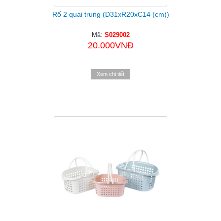
Rổ 2 quai trung (D31xR20xC14 (cm))
Mã:
S029002
20.000VNĐ
Xem chi tiết