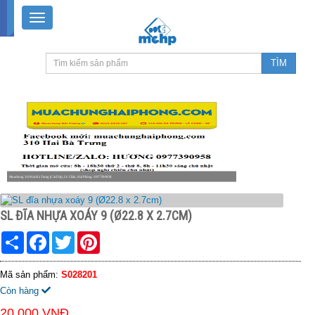
Muachung 310 Hai Bà Trưng (Cát Dài), Lê Chân, Hải Phòng / 0977390958
8-18h30 thứ 2 - thứ 7, 8-11h30 sáng Chủ nhật, nghỉ chiều CN
SL ĐĨA NHỰA XOÁY 9 (Ø22.8 X 2.7CM)
Share
Facebook
Twitter
Pinterest
Mã sản phẩm:
S028201
Còn hàng
20.000 VNĐ