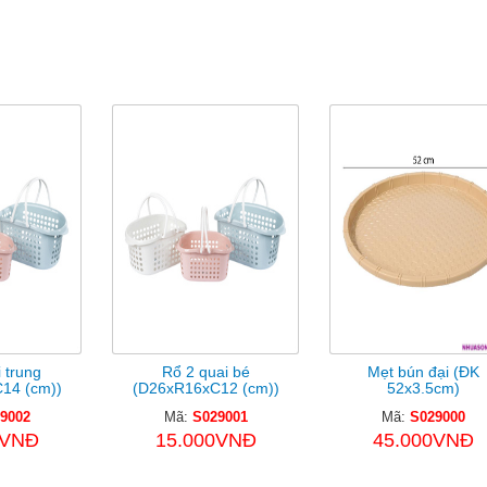
ản Phẩm Cùng Loại
 trung
Rổ 2 quai bé
Mẹt bún đại (ĐK
14 (cm))
(D26xR16xC12 (cm))
52x3.5cm)
9002
Mã:
S029001
Mã:
S029000
0VNĐ
15.000VNĐ
45.000VNĐ