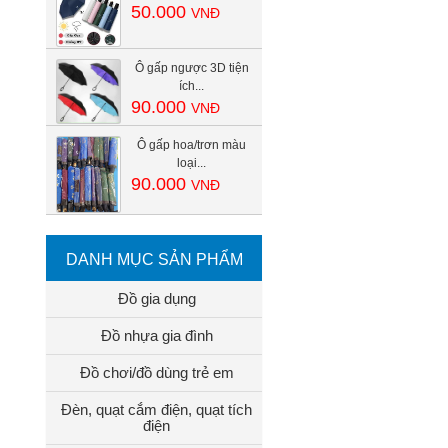
50.000
VNĐ
Ô gấp ngược 3D tiện
ích...
90.000
VNĐ
Ô gấp hoa/trơn màu
loại...
90.000
VNĐ
DANH MỤC SẢN PHẨM
Đồ gia dụng
Đồ nhựa gia đình
Đồ chơi/đồ dùng trẻ em
Đèn, quạt cắm điện, quạt tích
điện