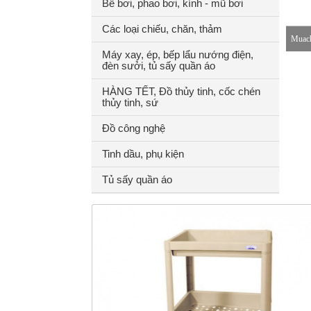
Bể bơi, phao bơi, kính - mũ bơi
Các loại chiếu, chăn, thảm
Muach
Máy xay, ép, bếp lẩu nướng điện,
đèn sưởi, tủ sấy quần áo
8-18h
HÀNG TẾT, Đồ thủy tinh, cốc chén
thủy tinh, sứ
Đồ công nghệ
Tinh dầu, phụ kiện
Tủ sấy quần áo