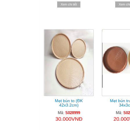
Xem chi tiết
Xem chi 
Mẹt bún to (ĐK
Mẹt bún tr
42x3.2cm)
34x3
Mã:
S028999
Mã:
S02
30.000VNĐ
20.00