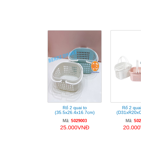
S
Rổ 2 quai to
Rổ 2 quai
(35.5x26.4x16.7cm)
(D31xR20xC
Mã:
S029003
Mã:
S02
25.000VNĐ
20.00