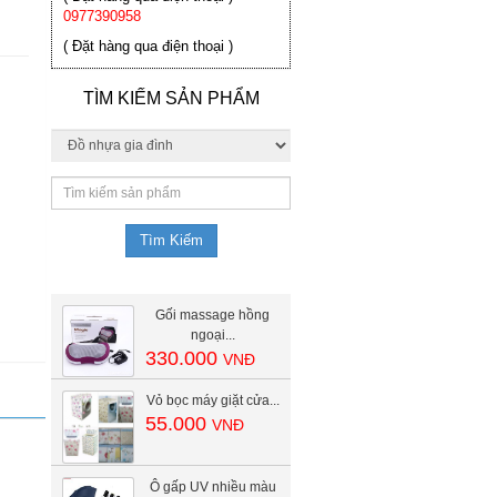
0977390958
( Đặt hàng qua điện thoại )
TÌM KIẾM SẢN PHẨM
Gối massage hồng
ngoại...
330.000
VNĐ
Vỏ bọc máy giặt cửa...
55.000
VNĐ
Ô gấp UV nhiều màu