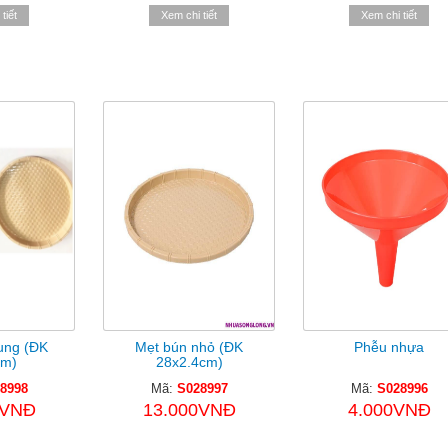
tiết
Xem chi tiết
Xem chi tiết
ung (ĐK
Mẹt bún nhỏ (ĐK
Phễu nhựa
cm)
28x2.4cm)
8998
Mã:
S028997
Mã:
S028996
0VNĐ
13.000VNĐ
4.000VNĐ