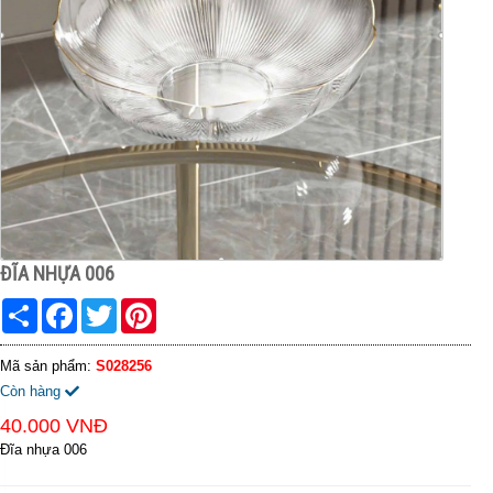
ĐĨA NHỰA 006
Share
Facebook
Twitter
Pinterest
Mã sản phẩm:
S028256
Còn hàng
40.000 VNĐ
Đĩa nhựa 006