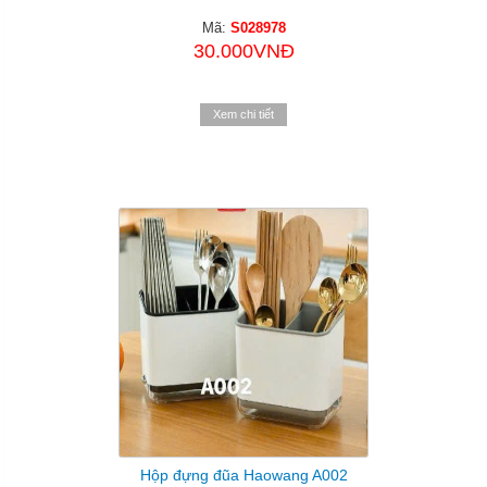
Mã:
S028978
30.000VNĐ
Xem chi tiết
Hộp đựng đũa Haowang A002