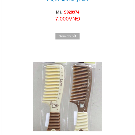
Mã:
S028974
7.000VNĐ
Xem chi tiết