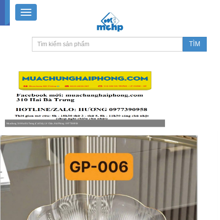
Muachung 310 Hai Bà Trưng (Cát Dài), Lê Chân, Hải Phòng / 0977390958
8-18h30 thứ 2 - thứ 7, 8-11h30 sáng Chủ nhật, nghỉ chiều CN