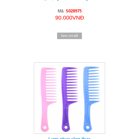
Mã:
S028975
90.000VNĐ
Xem chi tiết
Lược nhựa răng thưa