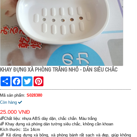
KHAY ĐỰNG XÀ PHÒNG TRẮNG NHỎ - DÁN SIÊU CHẮC
Share
Facebook
Twitter
Pinterest
Mã sản phẩm:
S028380
Còn hàng
25.000 VNĐ
🌈Chất liệu: nhựa ABS dày dặn, chắc chắn. Màu trắng
🌈 Khay đựng xà phòng dán tường siêu chắc, không cần khoan
Kích thước: 11x 14cm
🌈 Kệ dùng đựng xà bông, xà phòng bánh rất sạch và đẹp, giúp không