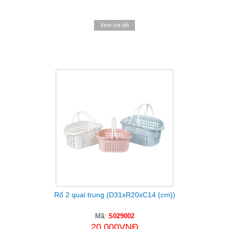
Xem chi tiết
Rổ 2 quai trung (D31xR20xC14 (cm))
Mã:
S029002
20.000VNĐ