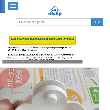
Muachung 310 Hai Bà Trưng (Cát Dài), Lê Chân, Hải Phòng / 0977390958
8-18h30 thứ 2 - thứ 7, 8-11h30 sáng Chủ nhật, nghỉ chiều CN