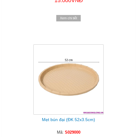
15.000VNĐ
Xem chi tiết
Mẹt bún đại (ĐK 52x3.5cm)
Mã:
S029000