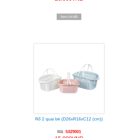
Xem chi tiết
Rổ 2 quai bé (D26xR16xC12 (cm))
Mã:
S029001