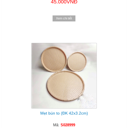
45.000VNĐ
Xem chi tiết
Mẹt bún to (ĐK 42x3.2cm)
Mã:
S028999