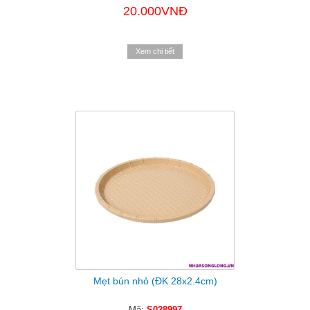
20.000VNĐ
Xem chi tiết
Mẹt bún nhỏ (ĐK 28x2.4cm)
Mã:
S028997