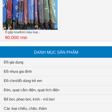
Ô gấp hoa/trơn màu loại...
90.000
VNĐ
DANH MỤC SẢN PHẨM
Đồ gia dụng
Đồ nhựa gia đình
Đồ chơi/đồ dùng trẻ em
Đèn, quạt cắm điện, quạt tích điện
Bể bơi, phao bơi, kính - mũ bơi
Các loại chiếu, chăn, thảm