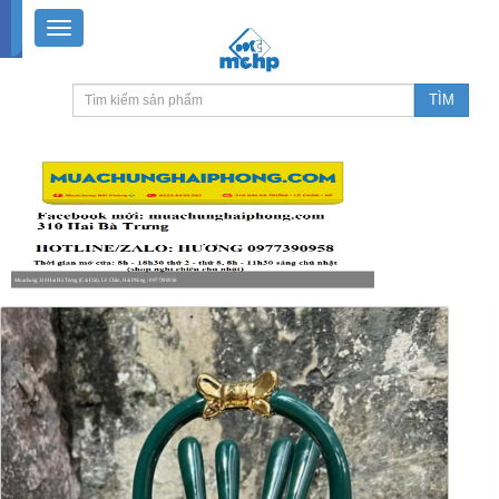
Muachung 310 Hai Bà Trưng (Cát Dài), Lê Chân, Hải Phòng / 0977390958
8-18h30 thứ 2 - thứ 7, 8-11h30 sáng Chủ nhật, nghỉ chiều CN