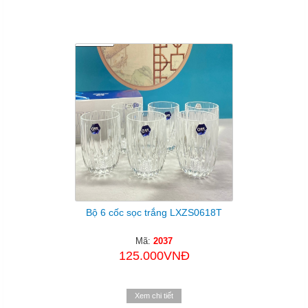
Bộ 6 cốc sọc trắng LXZS0618T
Mã:
2037
125.000VNĐ
Xem chi tiết