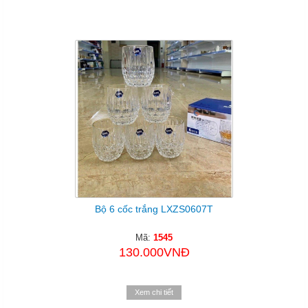
Bộ 6 cốc trắng LXZS0607T
Mã:
1545
130.000VNĐ
Xem chi tiết