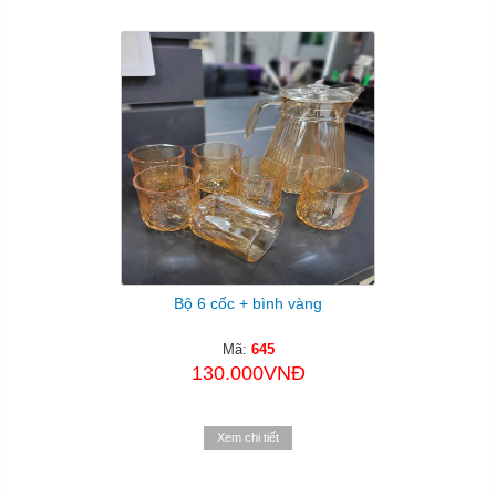
Bộ 6 cốc + bình vàng
Mã:
645
130.000VNĐ
Xem chi tiết