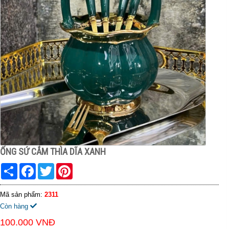
ỐNG SỨ CẮM THÌA DĨA XANH
Share
Facebook
Twitter
Pinterest
Mã sản phẩm:
2311
Còn hàng
100.000 VNĐ