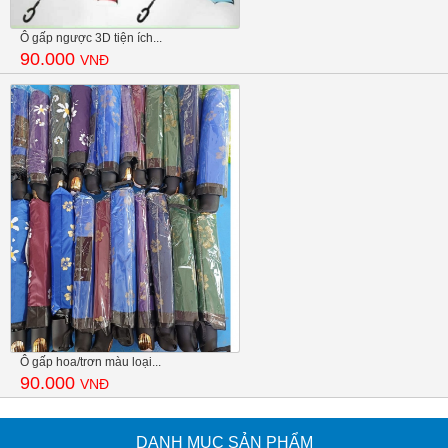
Ô gấp ngược 3D tiện ích...
90.000
VNĐ
Ô gấp hoa/trơn màu loại...
90.000
VNĐ
DANH MỤC SẢN PHẨM