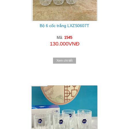
Bộ 6 cốc trắng LXZS0607T
Mã:
1545
130.000VNĐ
Xem chi tiết