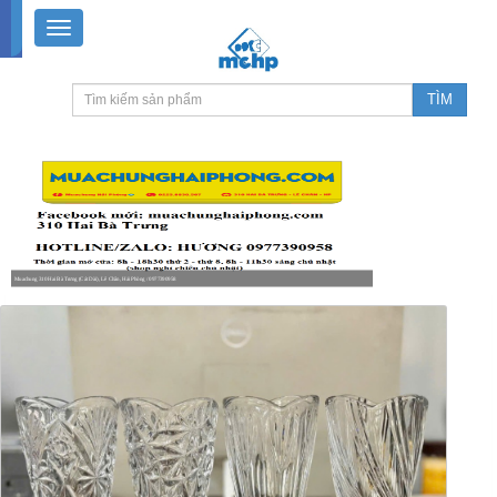
Muachung 310 Hai Bà Trưng (Cát Dài), Lê Chân, Hải Phòng / 0977390958
8-18h30 thứ 2 - thứ 7, 8-11h30 sáng Chủ nhật, nghỉ chiều CN