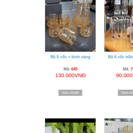
Bộ 6 cốc + bình vàng
Bộ 6 cốc trắ
Mã:
645
Mã:
7
130.000VNĐ
90.00
Xem chi tiết
Xem chi 