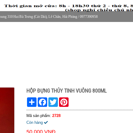
ung 310 Hai Bà Trưng (Cát Dài), Lê Chân, Hải Phòng / 0977390958
30 thứ 2 - thứ 7, 8-11h30 sáng Chủ nhật, nghỉ chiều CN
HỘP ĐỰNG THỦY TINH VUÔNG 800ML
Share
Facebook
Twitter
Pinterest
Mã sản phẩm:
2728
Còn hàng
50.000 VNĐ