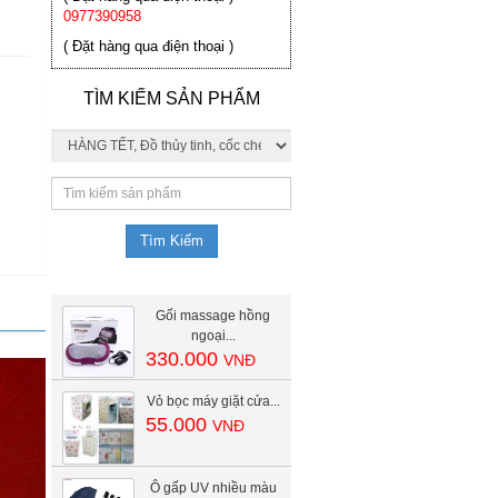
0977390958
( Đặt hàng qua điện thoại )
TÌM KIẾM SẢN PHẨM
Gối massage hồng
ngoại...
330.000
VNĐ
Vỏ bọc máy giặt cửa...
55.000
VNĐ
Ô gấp UV nhiều màu