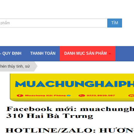
- QUY ĐỊNH
THANH TOÁN
DANH MỤC SẢN PHẨM
hén thủy tinh, sứ