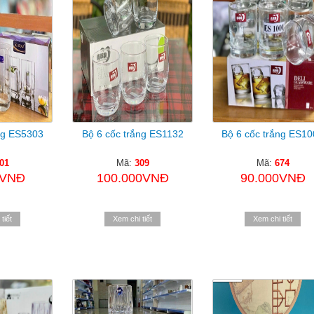
ng ES5303
Bộ 6 cốc trắng ES1132
Bộ 6 cốc trắng ES1
01
Mã:
309
Mã:
674
0VNĐ
100.000VNĐ
90.000VNĐ
tiết
Xem chi tiết
Xem chi tiết