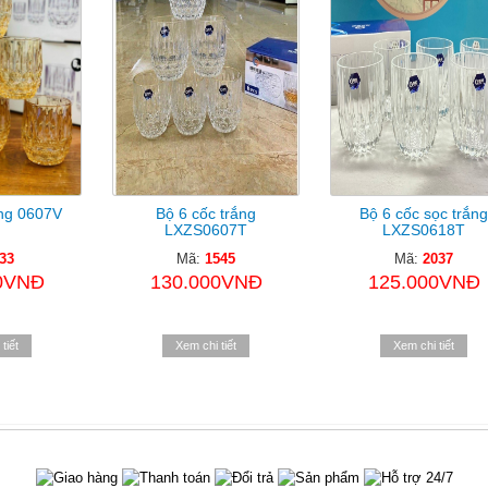
ng 0607V
Bộ 6 cốc trắng
Bộ 6 cốc sọc trắng
LXZS0607T
LXZS0618T
33
Mã:
1545
Mã:
2037
0VNĐ
130.000VNĐ
125.000VNĐ
tiết
Xem chi tiết
Xem chi tiết