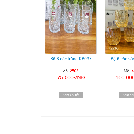
Bộ 6 cốc trắng KB037
Bộ 6 cốc và
Mã:
2562.
Mã:
4
75.000VNĐ
160.00
Xem chi tiết
Xem chi 