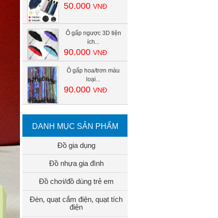
50.000
VNĐ
Ô gấp ngược 3D tiện
ích...
90.000
VNĐ
Ô gấp hoa/trơn màu
loại...
90.000
VNĐ
DANH MỤC SẢN PHẨM
Đồ gia dụng
Đồ nhựa gia đình
Đồ chơi/đồ dùng trẻ em
Đèn, quạt cắm điện, quạt tích
điện