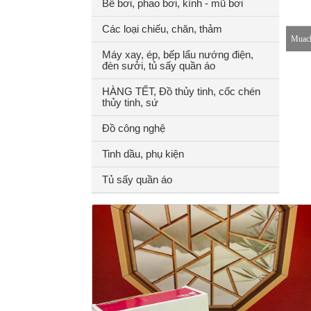
Bể bơi, phao bơi, kính - mũ bơi
Các loại chiếu, chăn, thảm
Muach
Máy xay, ép, bếp lẩu nướng điện,
đèn sưởi, tủ sấy quần áo
8-18h
HÀNG TẾT, Đồ thủy tinh, cốc chén
thủy tinh, sứ
Đồ công nghệ
Tinh dầu, phụ kiện
Tủ sấy quần áo