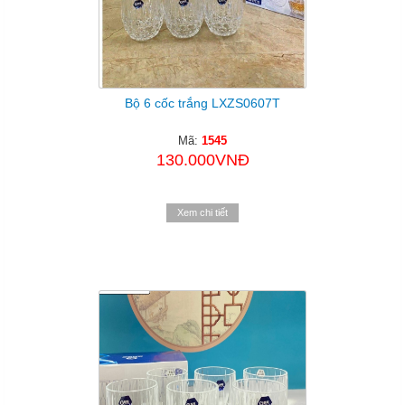
Bộ 6 cốc trắng LXZS0607T
Mã:
1545
130.000VNĐ
Xem chi tiết