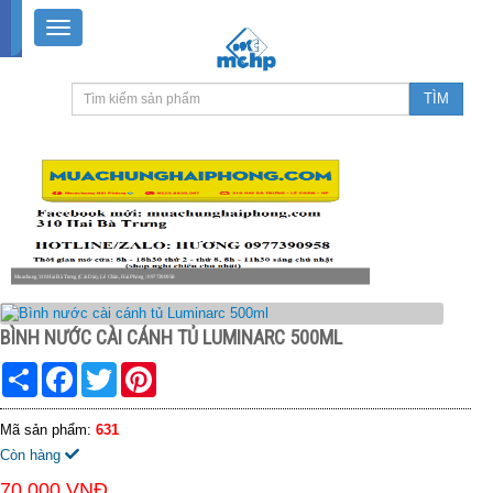
Muachung 310 Hai Bà Trưng (Cát Dài), Lê Chân, Hải Phòng / 0977390958
8-18h30 thứ 2 - thứ 7, 8-11h30 sáng Chủ nhật, nghỉ chiều CN
BÌNH NƯỚC CÀI CÁNH TỦ LUMINARC 500ML
Share
Facebook
Twitter
Pinterest
Mã sản phẩm:
631
Còn hàng
70.000 VNĐ