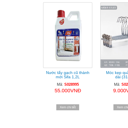
Nước tẩy gạch cũ thành
Móc kẹp quầ
mới Sifa 1,2L
dài (3
Mã:
S028995
Mã:
S02
55.000VNĐ
9.000
Xem chi tiết
Xem chi 