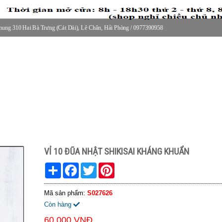
ung 310 Hai Bà Trưng (Cát Dài), Lê Chân, Hải Phòng / 0977390958
30 thứ 2 - thứ 7, 8-11h30 sáng Chủ nhật, nghỉ chiều CN
VỈ 10 ĐŨA NHẬT SHIKISAI KHÁNG KHUẨN
Share
Facebook
Twitter
Pinterest
Mã sản phẩm:
S027626
Còn hàng
60.000 VNĐ