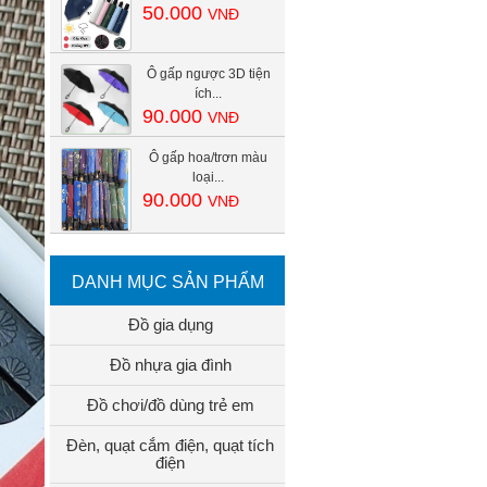
50.000
VNĐ
Ô gấp ngược 3D tiện
ích...
90.000
VNĐ
Ô gấp hoa/trơn màu
loại...
90.000
VNĐ
DANH MỤC SẢN PHẨM
Đồ gia dụng
Đồ nhựa gia đình
Đồ chơi/đồ dùng trẻ em
Đèn, quạt cắm điện, quạt tích
điện