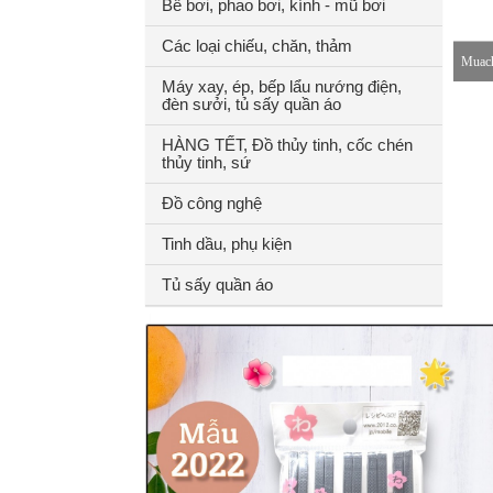
Bể bơi, phao bơi, kính - mũ bơi
Các loại chiếu, chăn, thảm
Muach
Máy xay, ép, bếp lẩu nướng điện,
đèn sưởi, tủ sấy quần áo
8-18h
HÀNG TẾT, Đồ thủy tinh, cốc chén
thủy tinh, sứ
Đồ công nghệ
Tinh dầu, phụ kiện
Tủ sấy quần áo