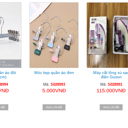
n áo đôi
Móc kẹp quần áo đơn
Máy cắt lông xù sạ
1cm)
điện Guson
8994
Mã:
S028993
Mã:
S028991
VNĐ
5.000VNĐ
115.000VNĐ
tiết
Xem chi tiết
Xem chi tiết