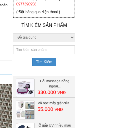
0977390958
 toàn
( Đặt hàng qua điện thoại )
TÌM KIẾM SẢN PHẨM
Gối massage hồng
ngoại...
330.000
VNĐ
Vỏ bọc máy giặt cửa...
55.000
VNĐ
Ô gấp UV nhiều màu