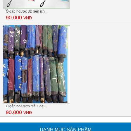
Ô gấp ngược 3D tiện ích...
90.000
VNĐ
Ô gấp hoa/trơn màu loại...
90.000
VNĐ
DANH MỤC SẢN PHẨM