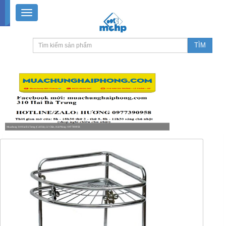
Muachung 310 Hai Bà Trưng (Cát Dài), Lê Chân, Hải Phòng / 0977390958
8-18h30 thứ 2 - thứ 7, 8-11h30 sáng Chủ nhật, nghỉ chiều CN