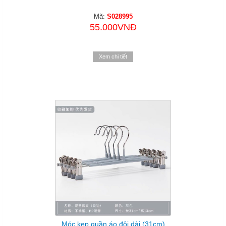
Mã:
S028995
55.000VNĐ
Xem chi tiết
Móc kẹp quần áo đôi dài (31cm)