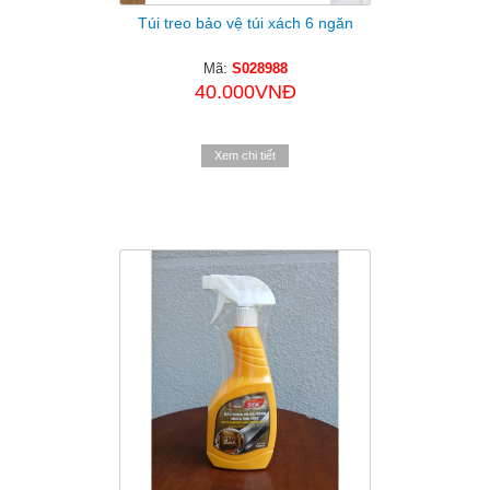
Túi treo bảo vệ túi xách 6 ngăn
Mã:
S028988
40.000VNĐ
Xem chi tiết