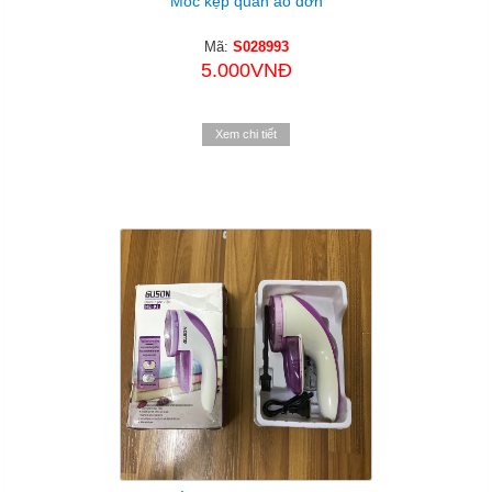
Móc kẹp quần áo đơn
Mã:
S028993
5.000VNĐ
Xem chi tiết