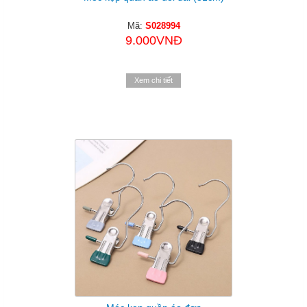
Mã:
S028994
9.000VNĐ
Xem chi tiết