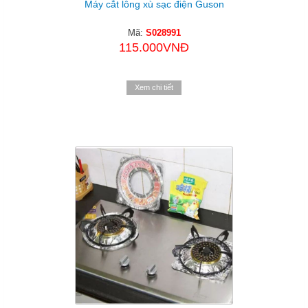
Máy cắt lông xù sạc điện Guson
Mã:
S028991
115.000VNĐ
Xem chi tiết