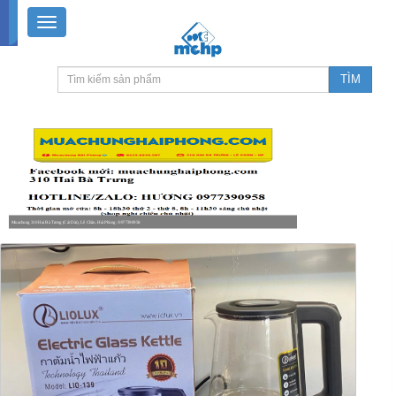
Muachung 310 Hai Bà Trưng (Cát Dài), Lê Chân, Hải Phòng / 0977390958
8-18h30 thứ 2 - thứ 7, 8-11h30 sáng Chủ nhật, nghỉ chiều CN