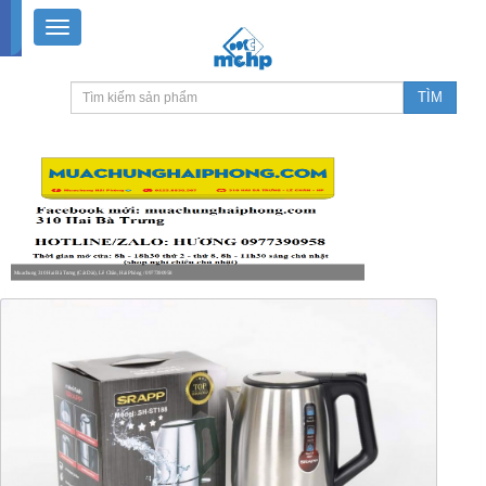
Muachung 310 Hai Bà Trưng (Cát Dài), Lê Chân, Hải Phòng / 0977390958
8-18h30 thứ 2 - thứ 7, 8-11h30 sáng Chủ nhật, nghỉ chiều CN