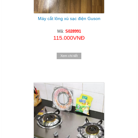
Máy cắt lông xù sạc điện Guson
Mã:
S028991
115.000VNĐ
Xem chi tiết