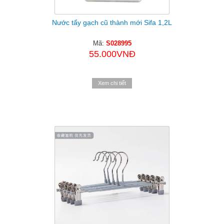
Nước tẩy gạch cũ thành mới Sifa 1,2L
Mã:
S028995
55.000VNĐ
Xem chi tiết