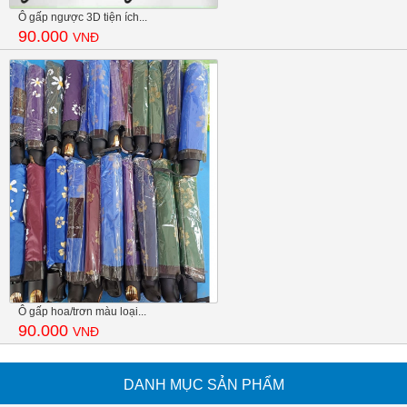
Ô gấp ngược 3D tiện ích...
90.000
VNĐ
Ô gấp hoa/trơn màu loại...
90.000
VNĐ
DANH MỤC SẢN PHẨM