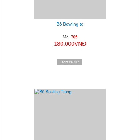
Bộ Bowling to
Mã:
705
180.000VNĐ
Xem chi tiết