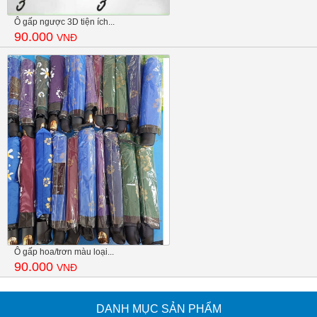
Ô gấp ngược 3D tiện ích...
90.000
VNĐ
Ô gấp hoa/trơn màu loại...
90.000
VNĐ
DANH MỤC SẢN PHẨM