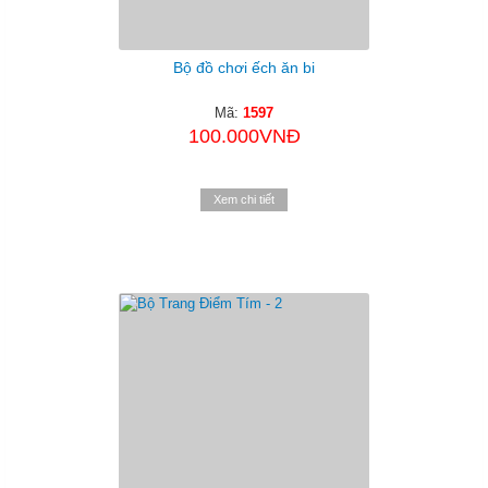
Bộ đồ chơi ếch ăn bi
Mã:
1597
100.000VNĐ
Xem chi tiết