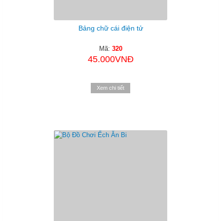
Bảng chữ cái điện tử
Mã:
320
45.000VNĐ
Xem chi tiết