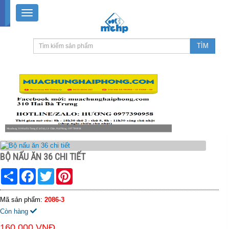
Muachung 310 Hai Bà Trưng (Cát Dài), Lê Chân, Hải Phòng / 0977390958
8-18h30 thứ 2 - thứ 7, 8-11h30 sáng Chủ nhật, nghỉ chiều CN
BỘ NẤU ĂN 36 CHI TIẾT
Share
Facebook
Twitter
Pinterest
Mã sản phẩm:
2086-3
Còn hàng
160.000 VNĐ