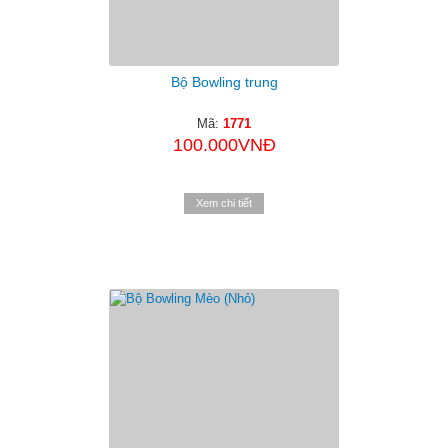
Bộ Bowling trung
Mã:
1771
100.000VNĐ
Xem chi tiết