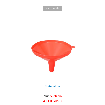
Xem chi tiết
Phễu nhựa
Mã:
S028996
4.000VNĐ