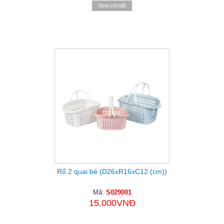
Xem chi tiết
Rổ 2 quai bé (D26xR16xC12 (cm))
Mã:
S029001
15.000VNĐ