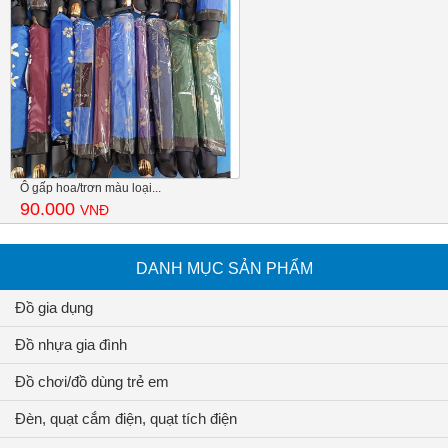
Ô gấp hoa/trơn màu loại...
90.000
VNĐ
DANH MỤC SẢN PHẨM
Đồ gia dụng
Đồ nhựa gia đình
Đồ chơi/đồ dùng trẻ em
Đèn, quạt cắm điện, quạt tích điện