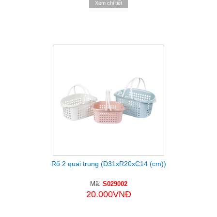
Xem chi tiết
Rổ 2 quai trung (D31xR20xC14 (cm))
Mã:
S029002
20.000VNĐ