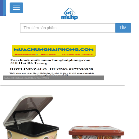
Muachung 310 Hai Bà Trưng (Cát Dài), Lê Chân, Hải Phòng / 0977390958
8-18h30 thứ 2 - thứ 7, 8-11h30 sáng Chủ nhật, nghỉ chiều CN