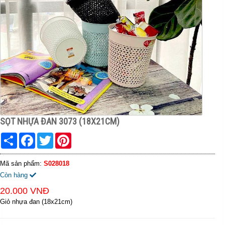
SỌT NHỰA ĐAN 3073 (18X21CM)
Share
Facebook
Twitter
Pinterest
Mã sản phẩm:
S028018
Còn hàng
20.000 VNĐ
Giỏ nhựa đan (18x21cm)