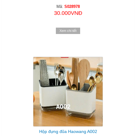
Mã:
S028978
30.000VNĐ
Xem chi tiết
Hộp đựng đũa Haowang A002