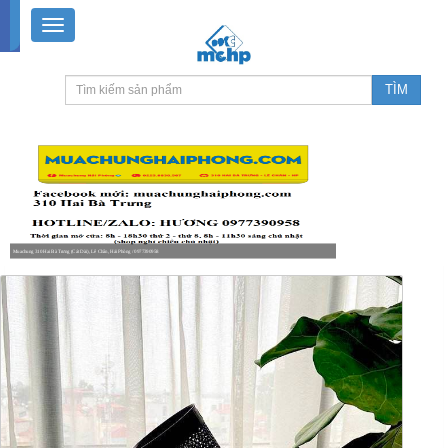
Muachung 310 Hai Bà Trưng (Cát Dài), Lê Chân, Hải Phòng / 0977390958
8-18h30 thứ 2 - thứ 7, 8-11h30 sáng Chủ nhật, nghỉ chiều CN