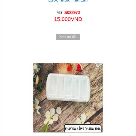
Lược nhựa Thái Lan
Mã:
S028973
15.000VNĐ
Xem chi tiết