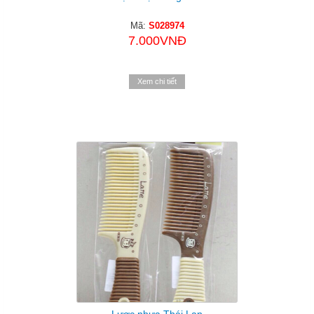
Mã:
S028974
7.000VNĐ
Xem chi tiết