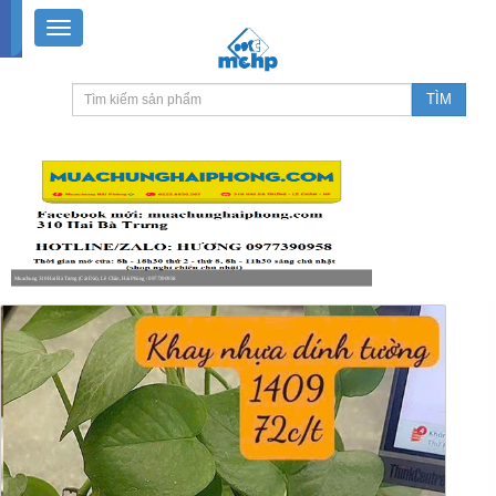
Muachung 310 Hai Bà Trưng (Cát Dài), Lê Chân, Hải Phòng / 0977390958
8-18h30 thứ 2 - thứ 7, 8-11h30 sáng Chủ nhật, nghỉ chiều CN