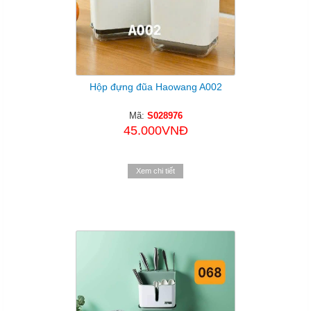
Hộp đựng đũa Haowang A002
Mã:
S028976
45.000VNĐ
Xem chi tiết