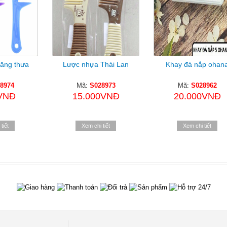
ăng thưa
Lược nhựa Thái Lan
Khay đá nắp ohan
8974
Mã:
S028973
Mã:
S028962
VNĐ
15.000VNĐ
20.000VNĐ
tiết
Xem chi tiết
Xem chi tiết