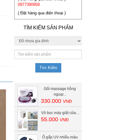
0977390958
( Đặt hàng qua điện thoại )
TÌM KIẾM SẢN PHẨM
Gối massage hồng
ngoại...
330.000
VNĐ
Vỏ bọc máy giặt cửa...
55.000
VNĐ
Ô gấp UV nhiều màu