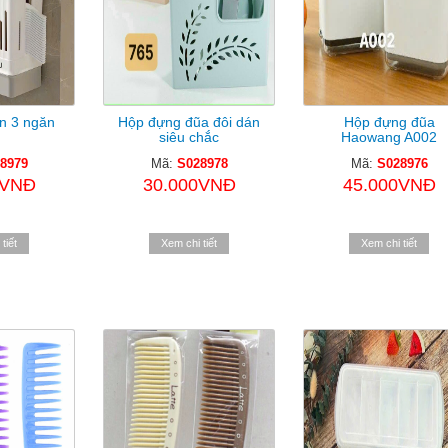
n 3 ngăn
Hộp đựng đũa đôi dán
Hộp đựng đũa
siêu chắc
Haowang A002
8979
Mã:
S028978
Mã:
S028976
0VNĐ
30.000VNĐ
45.000VNĐ
tiết
Xem chi tiết
Xem chi tiết