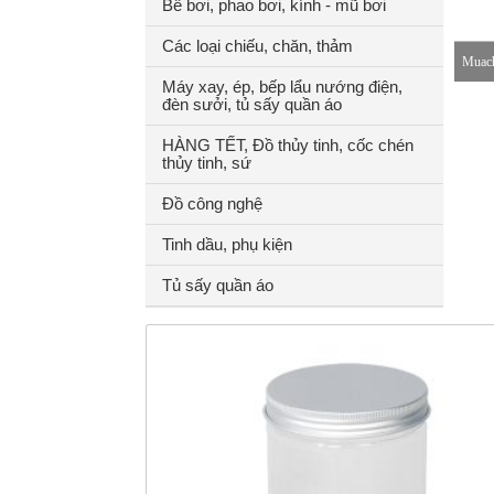
Bể bơi, phao bơi, kính - mũ bơi
Các loại chiếu, chăn, thảm
Muach
Máy xay, ép, bếp lẩu nướng điện,
đèn sưởi, tủ sấy quần áo
8-18h
HÀNG TẾT, Đồ thủy tinh, cốc chén
thủy tinh, sứ
Đồ công nghệ
Tinh dầu, phụ kiện
Tủ sấy quần áo