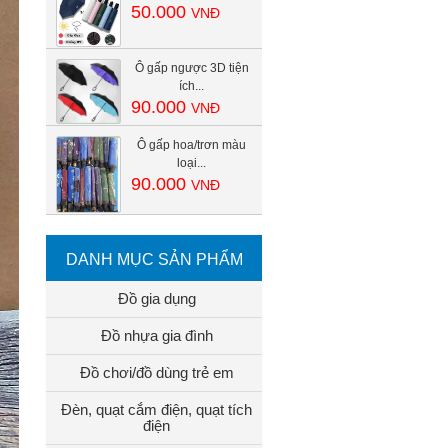
50.000
VNĐ
Ô gấp ngược 3D tiện
ích...
90.000
VNĐ
Ô gấp hoa/trơn màu
loại...
90.000
VNĐ
DANH MỤC SẢN PHẨM
Đồ gia dụng
Đồ nhựa gia đình
Đồ chơi/đồ dùng trẻ em
Đèn, quạt cắm điện, quạt tích
điện