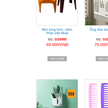
Bàn tụng kinh, niệm
Ống đũa dá
Phật Việt Nhật
Mã:
S028980
Mã:
S02
40.000VNĐ
75.00
Xem chi tiết
Xem chi 