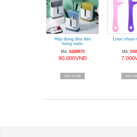
Hộp đựng đũa dán
Lược nhựa r
hứng nước
Mã:
S028975
Mã:
S02
90.000VNĐ
7.000
Xem chi tiết
Xem chi 