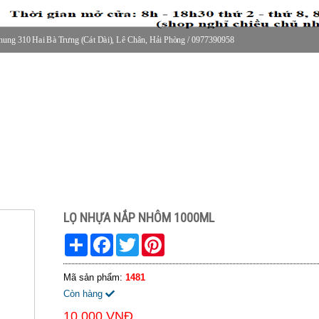
ung 310 Hai Bà Trưng (Cát Dài), Lê Chân, Hải Phòng / 0977390958
30 thứ 2 - thứ 7, 8-11h30 sáng Chủ nhật, nghỉ chiều CN
LỌ NHỰA NẮP NHÔM 1000ML
Share
Facebook
Twitter
Pinterest
Mã sản phẩm:
1481
Còn hàng
10.000 VNĐ