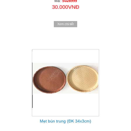
Mã:
S028999
30.000VNĐ
Xem chi tiết
Mẹt bún trung (ĐK 34x3cm)