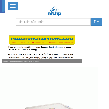
Muachung 310 Hai Bà Trưng (Cát Dài), Lê Chân, Hải Phòng / 0977390958
8-18h30 thứ 2 - thứ 7, 8-11h30 sáng Chủ nhật, nghỉ chiều CN