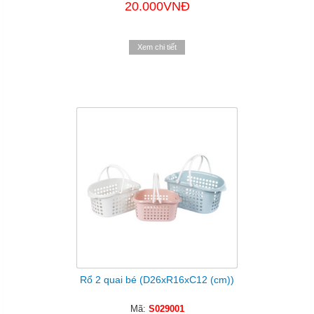
20.000VNĐ
Xem chi tiết
Rổ 2 quai bé (D26xR16xC12 (cm))
Mã:
S029001