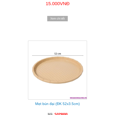
15.000VNĐ
Xem chi tiết
Mẹt bún đại (ĐK 52x3.5cm)
Mã:
S029000