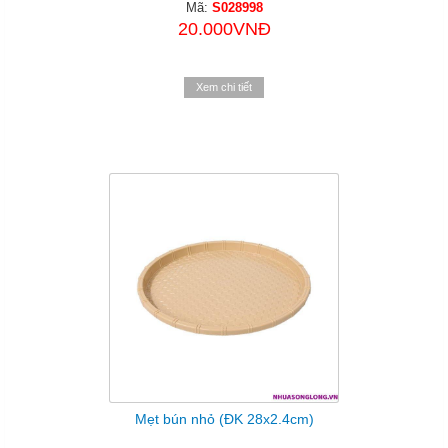
Mã:
S028998
20.000VNĐ
Xem chi tiết
Mẹt bún nhỏ (ĐK 28x2.4cm)