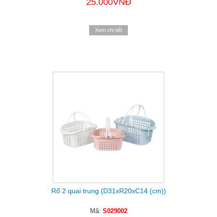
25.000VNĐ
Xem chi tiết
Rổ 2 quai trung (D31xR20xC14 (cm))
Mã:
S029002