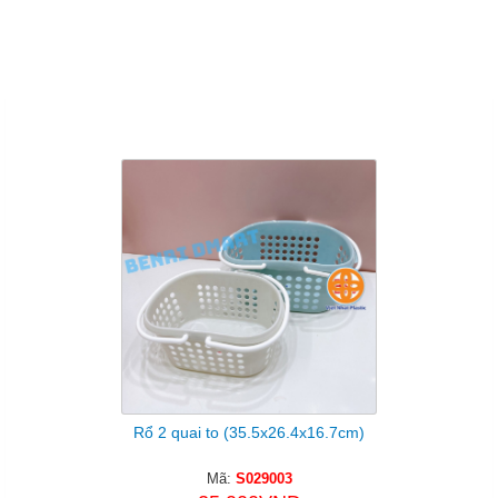
Sản Phẩm Cùng Loại
Rổ 2 quai to (35.5x26.4x16.7cm)
Mã:
S029003