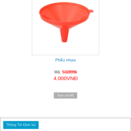
Phễu nhựa
Mã:
S028996
4.000VNĐ
Xem chi tiết
Thông Tin Dịch Vụ