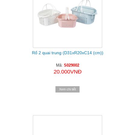
Rổ 2 quai trung (D31xR20xC14 (cm))
Mã:
S029002
20.000VNĐ
Xem chi tiết