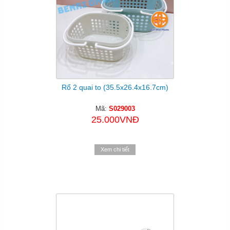
Rổ 2 quai to (35.5x26.4x16.7cm)
Mã:
S029003
25.000VNĐ
Xem chi tiết