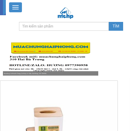
Muachung 310 Hai Bà Trưng (Cát Dài), Lê Chân, Hải Phòng / 0977390958
8-18h30 thứ 2 - thứ 7, 8-11h30 sáng Chủ nhật, nghỉ chiều CN