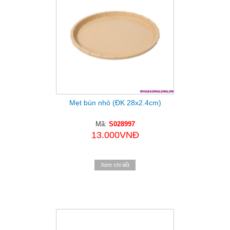
Mẹt bún nhỏ (ĐK 28x2.4cm)
Mã:
S028997
13.000VNĐ
Xem chi tiết