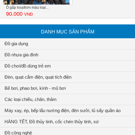
Ô gấp hoa/trơn màu loại...
90.000
VNĐ
DANH MỤC SẢN PHẨM
Đồ gia dụng
Đồ nhựa gia đình
Đồ chơi/đồ dùng trẻ em
Đèn, quạt cắm điện, quạt tích điện
Bể bơi, phao bơi, kính - mũ bơi
Các loại chiếu, chăn, thảm
Máy xay, ép, bếp lẩu nướng điện, đèn sưởi, tủ sấy quần áo
HÀNG TẾT, Đồ thủy tinh, cốc chén thủy tinh, sứ
Đồ công nghệ