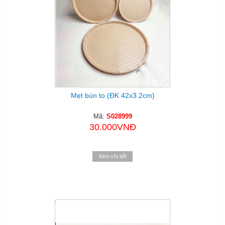
Mẹt bún to (ĐK 42x3.2cm)
Mã:
S028999
30.000VNĐ
Xem chi tiết