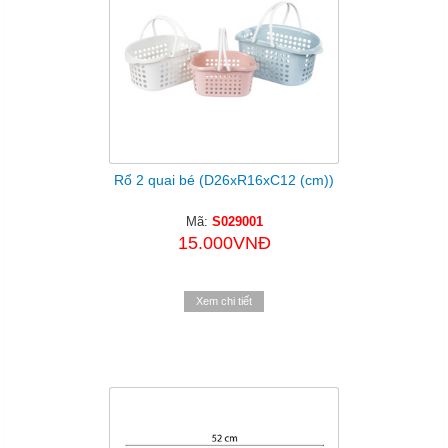
Rổ 2 quai bé (D26xR16xC12 (cm))
Mã:
S029001
15.000VNĐ
Xem chi tiết