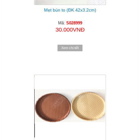
Mẹt bún to (ĐK 42x3.2cm)
Mã:
S028999
30.000VNĐ
Xem chi tiết