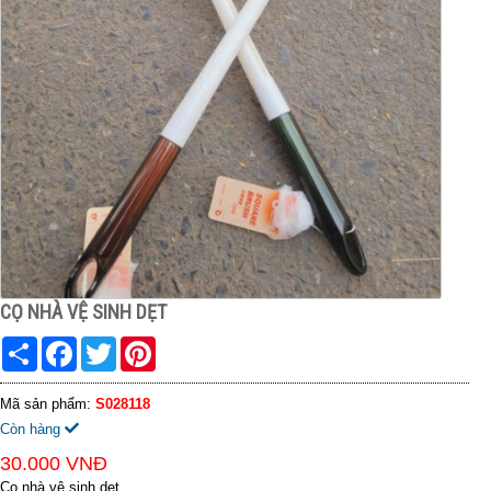
CỌ NHÀ VỆ SINH DẸT
Share
Facebook
Twitter
Pinterest
Mã sản phẩm:
S028118
Còn hàng
30.000 VNĐ
Cọ nhà vệ sinh dẹt