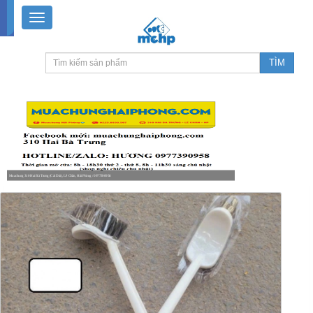
Muachung 310 Hai Bà Trưng (Cát Dài), Lê Chân, Hải Phòng / 0977390958
8-18h30 thứ 2 - thứ 7, 8-11h30 sáng Chủ nhật, nghỉ chiều CN