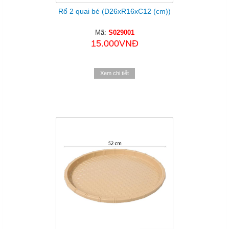
Rổ 2 quai bé (D26xR16xC12 (cm))
Mã:
S029001
15.000VNĐ
Xem chi tiết