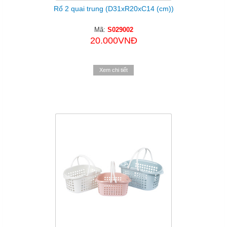
Rổ 2 quai trung (D31xR20xC14 (cm))
Mã:
S029002
20.000VNĐ
Xem chi tiết