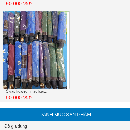
90.000
VNĐ
Ô gấp hoa/trơn màu loại...
90.000
VNĐ
DANH MỤC SẢN PHẨM
Đồ gia dụng