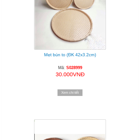
Mẹt bún to (ĐK 42x3.2cm)
Mã:
S028999
30.000VNĐ
Xem chi tiết