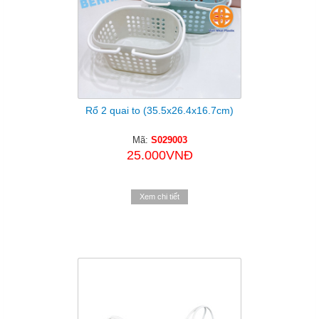
Rổ 2 quai to (35.5x26.4x16.7cm)
Mã:
S029003
25.000VNĐ
Xem chi tiết