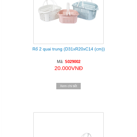
Rổ 2 quai trung (D31xR20xC14 (cm))
Mã:
S029002
20.000VNĐ
Xem chi tiết