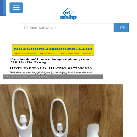
Muachung 310 Hai Bà Trưng (Cát Dài), Lê Chân, Hải Phòng / 0977390958
8-18h30 thứ 2 - thứ 7, 8-11h30 sáng Chủ nhật, nghỉ chiều CN