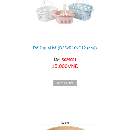
Rổ 2 quai bé (D26xR16xC12 (cm))
Mã:
S029001
15.000VNĐ
Xem chi tiết