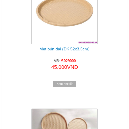
Mẹt bún đại (ĐK 52x3.5cm)
Mã:
S029000
45.000VNĐ
Xem chi tiết