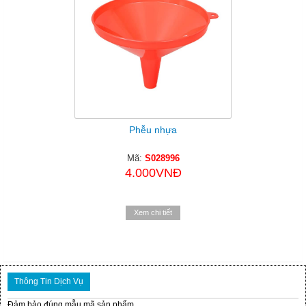
Phễu nhựa
Mã:
S028996
4.000VNĐ
Xem chi tiết
Thông Tin Dịch Vụ
Đảm bảo đúng mẫu mã sản phẩm