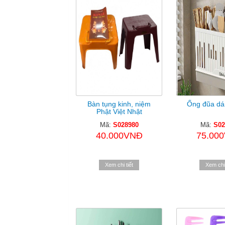
Bàn tụng kinh, niệm
Ống đũa dá
Phật Việt Nhật
Mã:
S028980
Mã:
S02
40.000VNĐ
75.00
Xem chi tiết
Xem chi 