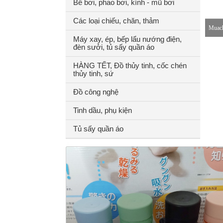
Bể bơi, phao bơi, kính - mũ bơi
Các loại chiếu, chăn, thảm
Muach
Máy xay, ép, bếp lẩu nướng điện,
đèn sưởi, tủ sấy quần áo
8-18h
HÀNG TẾT, Đồ thủy tinh, cốc chén
thủy tinh, sứ
Đồ công nghệ
Tinh dầu, phụ kiện
Tủ sấy quần áo