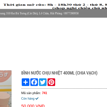
ung 310 Hai Bà Trưng (Cát Dài), Lê Chân, Hải Phòng / 0977390958
30 thứ 2 - thứ 7, 8-11h30 sáng Chủ nhật, nghỉ chiều CN
BÌNH NƯỚC CHỊU NHIỆT 400ML (CHIA VẠCH)
Share
Facebook
Twitter
Pinterest
Mã sản phẩm:
741
Còn hàng
50.000 VNĐ