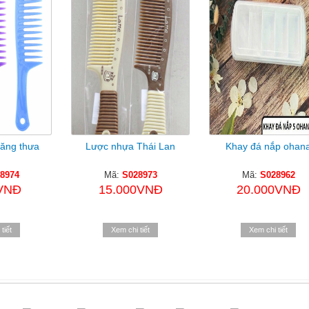
ăng thưa
Lược nhựa Thái Lan
Khay đá nắp ohan
8974
Mã:
S028973
Mã:
S028962
VNĐ
15.000VNĐ
20.000VNĐ
tiết
Xem chi tiết
Xem chi tiết