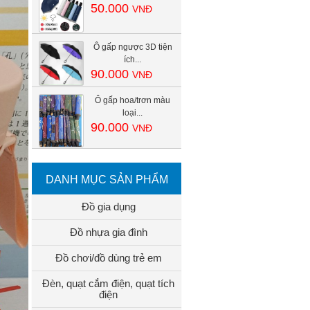
50.000
VNĐ
Ô gấp ngược 3D tiện
ích...
90.000
VNĐ
Ô gấp hoa/trơn màu
loại...
90.000
VNĐ
DANH MỤC SẢN PHẨM
Đồ gia dụng
Đồ nhựa gia đình
Đồ chơi/đồ dùng trẻ em
Đèn, quạt cắm điện, quạt tích
điện