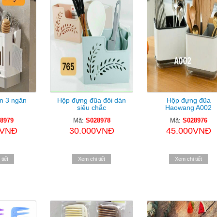
n 3 ngăn
Hộp đựng đũa đôi dán
Hộp đựng đũa
siêu chắc
Haowang A002
8979
Mã:
S028978
Mã:
S028976
0VNĐ
30.000VNĐ
45.000VNĐ
tiết
Xem chi tiết
Xem chi tiết