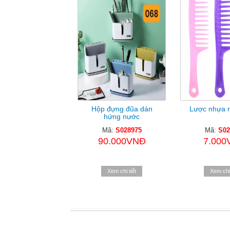
Hộp đựng đũa dán
Lược nhựa r
hứng nước
Mã:
S028975
Mã:
S02
90.000VNĐ
7.000
Xem chi tiết
Xem chi 