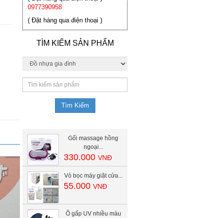
0977390958
( Đặt hàng qua điện thoại )
TÌM KIẾM SẢN PHẨM
Gối massage hồng
ngoại...
330.000
VNĐ
Vỏ bọc máy giặt cửa...
55.000
VNĐ
Ô gấp UV nhiều màu