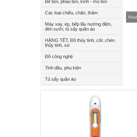
Bể bơi, phao bơi, kính - mũ bơi
Các loại chiếu, chăn, thảm
Muach
Máy xay, ép, bếp lẩu nướng điện,
đèn sưởi, tủ sấy quần áo
8-18h
HÀNG TẾT, Đồ thủy tinh, cốc chén
thủy tinh, sứ
Đồ công nghệ
Tinh dầu, phụ kiện
Tủ sấy quần áo