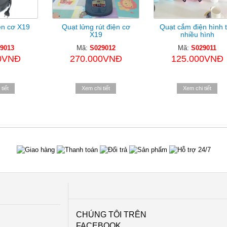
ện cơ X19
Quạt lửng rút điện cơ
Quạt cắm điện hình 
X19
nhiều hình
9013
Mã:
S029012
Mã:
S029011
0VNĐ
270.000VNĐ
125.000VNĐ
tiết
Xem chi tiết
Xem chi tiết
CHÚNG TÔI TRÊN
FACEBOOK