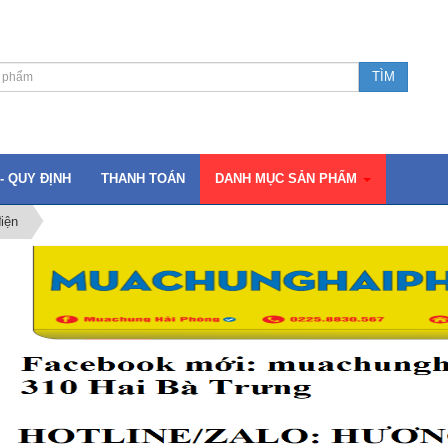
- QUY ĐỊNH
THANH TOÁN
DANH MỤC SẢN PHẨM
iện