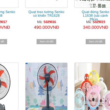
ờng Senko
Quạt treo tường Senko
Quạt đứng Senko
88
có khiển TR1628
L1638 (sải cánh
39cm,...
9017
Mã:
S029016
Mã:
S029015
0VNĐ
490.000VNĐ
340.000VNĐ
tiết
Xem chi tiết
Xem chi tiết