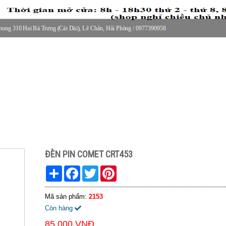
ung 310 Hai Bà Trưng (Cát Dài), Lê Chân, Hải Phòng / 0977390958
30 thứ 2 - thứ 7, 8-11h30 sáng Chủ nhật, nghỉ chiều CN
ĐÈN PIN COMET CRT453
Share
Facebook
Twitter
Pinterest
Mã sản phẩm:
2153
Còn hàng
85.000 VNĐ