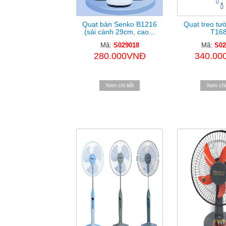
Quạt bàn Senko B1216
Quạt treo tư
(sải cánh 29cm, cao...
T16
Mã:
S029018
Mã:
S02
280.000VNĐ
340.00
Xem chi tiết
Xem chi 