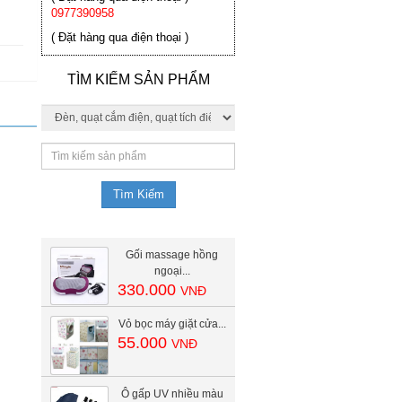
0977390958
( Đặt hàng qua điện thoại )
TÌM KIẾM SẢN PHẨM
Gối massage hồng
ngoại...
330.000
VNĐ
Vỏ bọc máy giặt cửa...
55.000
VNĐ
Ô gấp UV nhiều màu