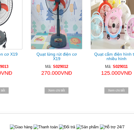
ện cơ X19
Quạt lửng rút điện cơ
Quạt cắm điện hình 
X19
nhiều hình
9013
Mã:
S029012
Mã:
S029011
0VNĐ
270.000VNĐ
125.000VNĐ
tiết
Xem chi tiết
Xem chi tiết