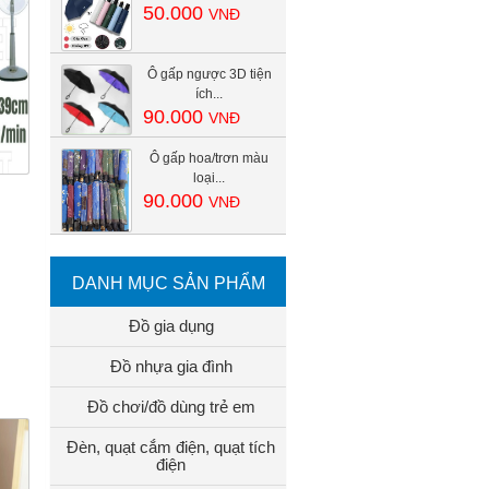
50.000
VNĐ
Ô gấp ngược 3D tiện
ích...
90.000
VNĐ
Ô gấp hoa/trơn màu
loại...
90.000
VNĐ
DANH MỤC SẢN PHẨM
Đồ gia dụng
Đồ nhựa gia đình
Đồ chơi/đồ dùng trẻ em
Đèn, quạt cắm điện, quạt tích
điện