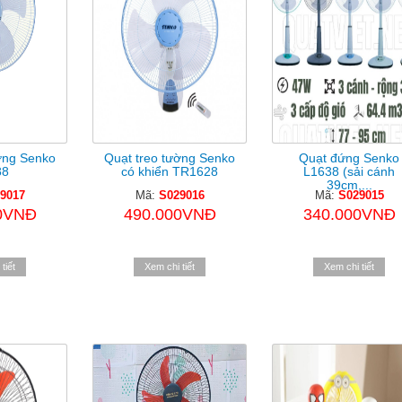
ờng Senko
Quạt treo tường Senko
Quạt đứng Senko
88
có khiển TR1628
L1638 (sải cánh
39cm,...
9017
Mã:
S029016
Mã:
S029015
0VNĐ
490.000VNĐ
340.000VNĐ
tiết
Xem chi tiết
Xem chi tiết