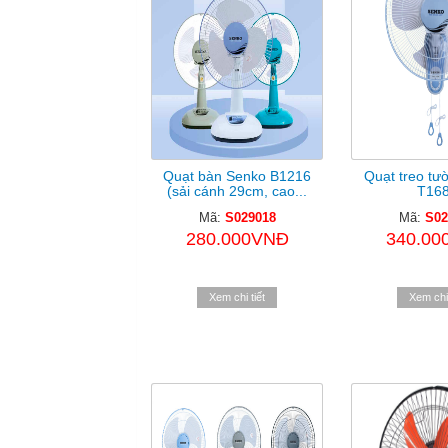
Quạt bàn Senko B1216
Quạt treo tư
(sải cánh 29cm, cao...
T16
Mã:
S029018
Mã:
S02
280.000VNĐ
340.00
Xem chi tiết
Xem chi 