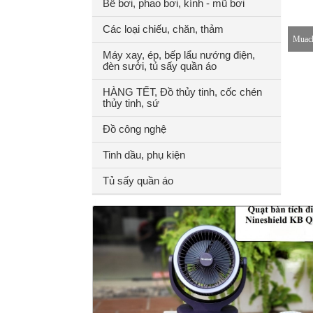
Bể bơi, phao bơi, kính - mũ bơi
Các loại chiếu, chăn, thảm
Muach
Máy xay, ép, bếp lẩu nướng điện,
đèn sưởi, tủ sấy quần áo
8-18h
HÀNG TẾT, Đồ thủy tinh, cốc chén
thủy tinh, sứ
Đồ công nghệ
Tinh dầu, phụ kiện
Tủ sấy quần áo