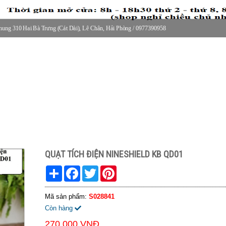
ung 310 Hai Bà Trưng (Cát Dài), Lê Chân, Hải Phòng / 0977390958
30 thứ 2 - thứ 7, 8-11h30 sáng Chủ nhật, nghỉ chiều CN
QUẠT TÍCH ĐIỆN NINESHIELD KB QD01
Share
Facebook
Twitter
Pinterest
Mã sản phẩm:
S028841
Còn hàng
270.000 VNĐ