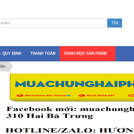
- QUY ĐỊNH
THANH TOÁN
DANH MỤC SẢN PHẨM
iện