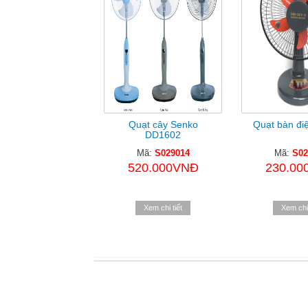
Quạt cây Senko
Quạt bàn đi
DD1602
Mã:
S029014
Mã:
S02
520.000VNĐ
230.00
Xem chi tiết
Xem chi 