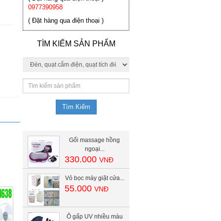
0977390958
( Đặt hàng qua điện thoại )
TÌM KIẾM SẢN PHẨM
Gối massage hồng
ngoại...
330.000
VNĐ
Vỏ bọc máy giặt cửa...
55.000
VNĐ
Ô gấp UV nhiều màu