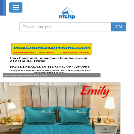
Muachung 310 Hai Bà Trưng (Cát Dài), Lê Chân, Hải Phòng / 0977390958
8-18h30 thứ 2 - thứ 7, 8-11h30 sáng Chủ nhật, nghỉ chiều CN