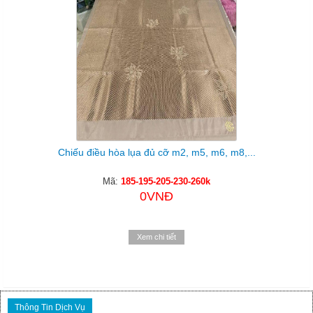
Chiếu điều hòa lụa đủ cỡ m2, m5, m6, m8,...
Mã:
185-195-205-230-260k
0VNĐ
Xem chi tiết
Thông Tin Dịch Vụ