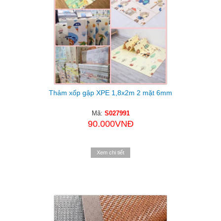
Thảm xốp gập XPE 1,8x2m 2 mặt 6mm
Mã:
S027991
90.000VNĐ
Xem chi tiết