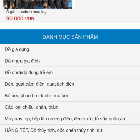
Ô gấp hoa/trơn màu loại...
90.000
VNĐ
DANH MỤC SẢN PHẨM
Đồ gia dụng
Đồ nhựa gia đình
Đồ chơi/đồ dùng trẻ em
Đèn, quạt cắm điện, quạt tích điện
Bể bơi, phao bơi, kính - mũ bơi
Các loại chiếu, chăn, thảm
Máy xay, ép, bếp lẩu nướng điện, đèn sưởi, tủ sấy quần áo
HÀNG TẾT, Đồ thủy tinh, cốc chén thủy tinh, sứ