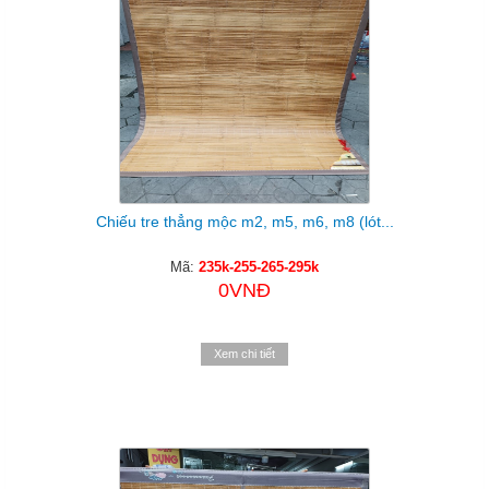
Chiếu tre thẳng mộc m2, m5, m6, m8 (lót...
Mã:
235k-255-265-295k
0VNĐ
Xem chi tiết