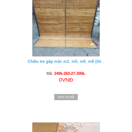
Chiếu tre gập mộc m2, m5, m6, m8 (lót...
Mã:
240k-260-27-300k.
0VNĐ
Xem chi tiết