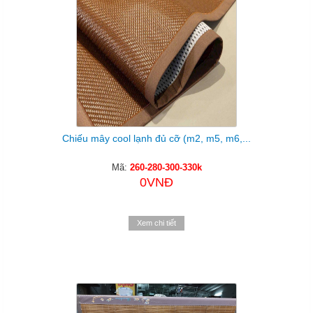
Chiếu mây cool lạnh đủ cỡ (m2, m5, m6,...
Mã:
260-280-300-330k
0VNĐ
Xem chi tiết