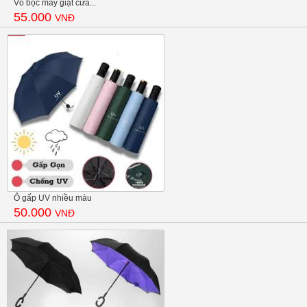
Vỏ bọc máy giặt cửa...
55.000
VNĐ
Ô gấp UV nhiều màu
50.000
VNĐ