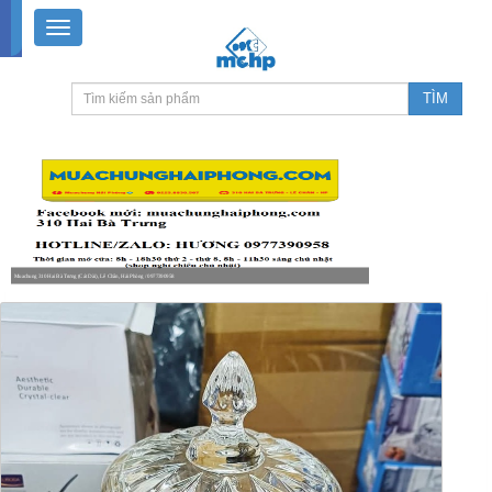
Muachung 310 Hai Bà Trưng (Cát Dài), Lê Chân, Hải Phòng / 0977390958
8-18h30 thứ 2 - thứ 7, 8-11h30 sáng Chủ nhật, nghỉ chiều CN