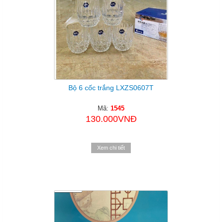
Bộ 6 cốc trắng LXZS0607T
Mã:
1545
130.000VNĐ
Xem chi tiết