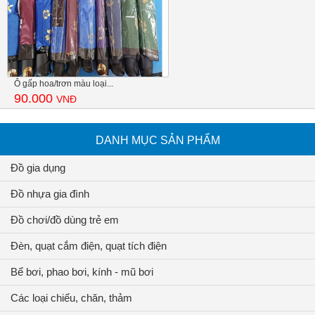
Ô gấp hoa/trơn màu loại...
90.000
VNĐ
DANH MỤC SẢN PHẨM
Đồ gia dụng
Đồ nhựa gia đình
Đồ chơi/đồ dùng trẻ em
Đèn, quạt cắm điện, quạt tích điện
Bể bơi, phao bơi, kính - mũ bơi
Các loại chiếu, chăn, thảm