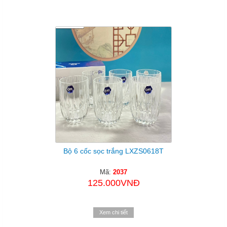
Bộ 6 cốc sọc trắng LXZS0618T
Mã:
2037
125.000VNĐ
Xem chi tiết