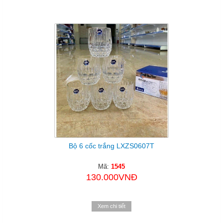
Bộ 6 cốc trắng LXZS0607T
Mã:
1545
130.000VNĐ
Xem chi tiết