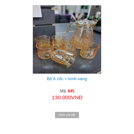
Bộ 6 cốc + bình vàng
Mã:
645
130.000VNĐ
Xem chi tiết