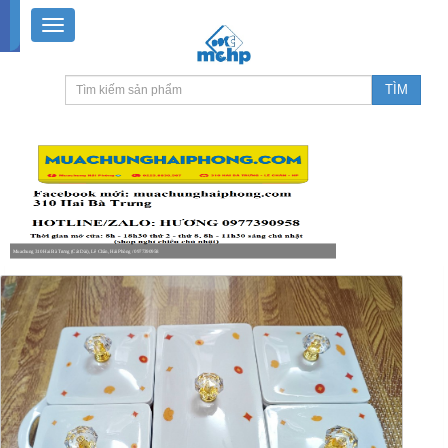
Muachung 310 Hai Bà Trưng (Cát Dài), Lê Chân, Hải Phòng / 0977390958
8-18h30 thứ 2 - thứ 7, 8-11h30 sáng Chủ nhật, nghỉ chiều CN