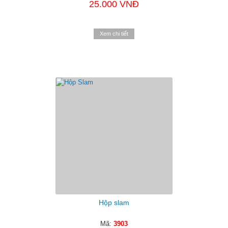
25.000 VNĐ
Xem chi tiết
Hộp slam
Mã:
3903