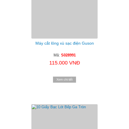
Máy cắt lông xù sạc điện Guson
Mã:
S028991
115.000 VNĐ
Xem chi tiết