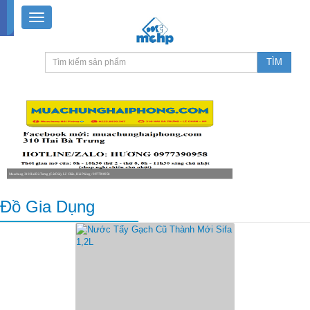
Muachung 310 Hai Bà Trưng (Cát Dài), Lê Chân, Hải Phòng / 0977390958
8-18h30 thứ 2 - thứ 7, 8-11h30 sáng Chủ nhật, nghỉ chiều CN
Đồ Gia Dụng