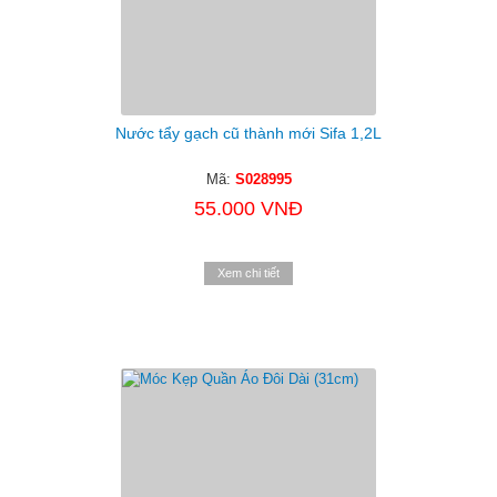
Nước tẩy gạch cũ thành mới Sifa 1,2L
Mã:
S028995
55.000 VNĐ
Xem chi tiết