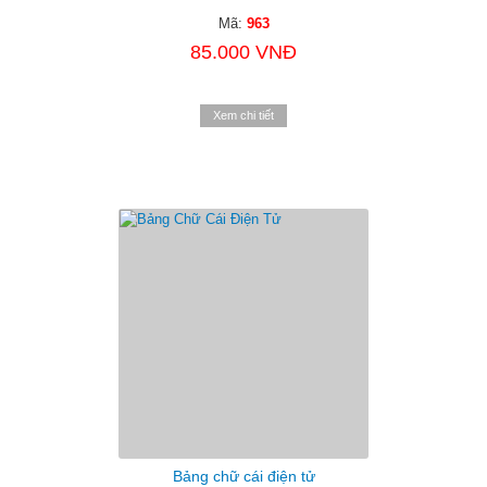
Mã:
963
85.000 VNĐ
Xem chi tiết
Bảng chữ cái điện tử