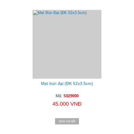
Mẹt bún đại (ĐK 52x3.5cm)
Mã:
S029000
45.000 VNĐ
Xem chi tiết