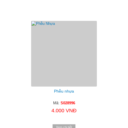
Phễu nhựa
Mã:
S028996
4.000 VNĐ
Xem chi tiết