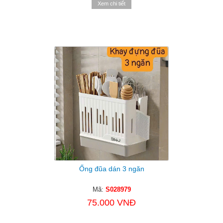
Xem chi tiết
Ống đũa dán 3 ngăn
Mã:
S028979
75.000 VNĐ