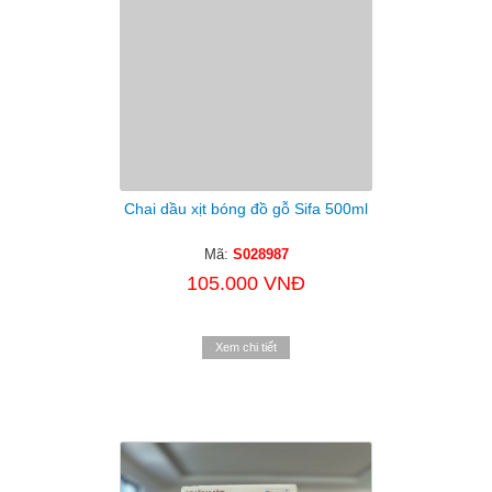
Chai dầu xịt bóng đồ gỗ Sifa 500ml
Mã:
S028987
105.000 VNĐ
Xem chi tiết