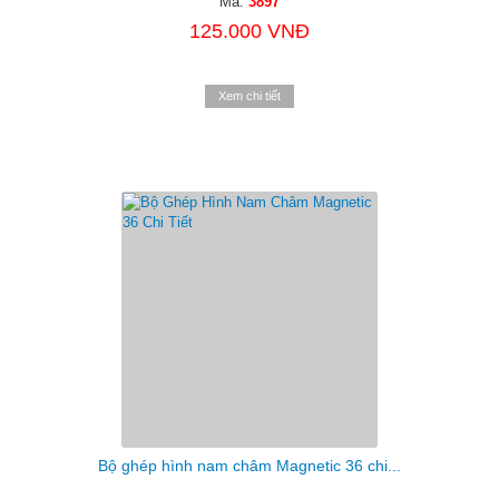
Mã:
3897
125.000 VNĐ
Xem chi tiết
Bộ ghép hình nam châm Magnetic 36 chi...