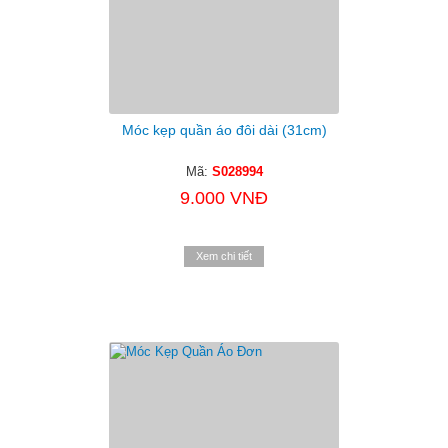
Móc kẹp quần áo đôi dài (31cm)
Mã:
S028994
9.000 VNĐ
Xem chi tiết