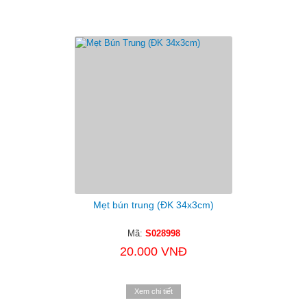
Mẹt bún trung (ĐK 34x3cm)
Mã:
S028998
20.000 VNĐ
Xem chi tiết