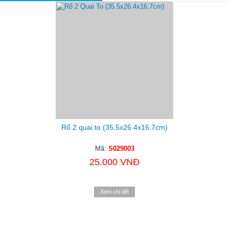
Rổ 2 quai to (35.5x26.4x16.7cm)
Mã:
S029003
25.000 VNĐ
Xem chi tiết