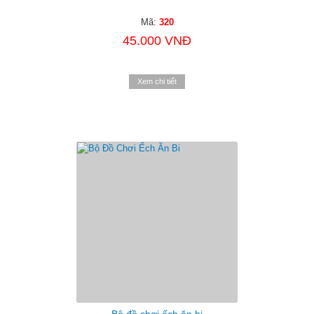
Mã:
320
45.000 VNĐ
Xem chi tiết
Bộ đồ chơi ếch ăn bi