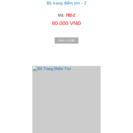
Bộ trang điểm tím - 2
Mã:
782-2
80.000 VNĐ
Xem chi tiết