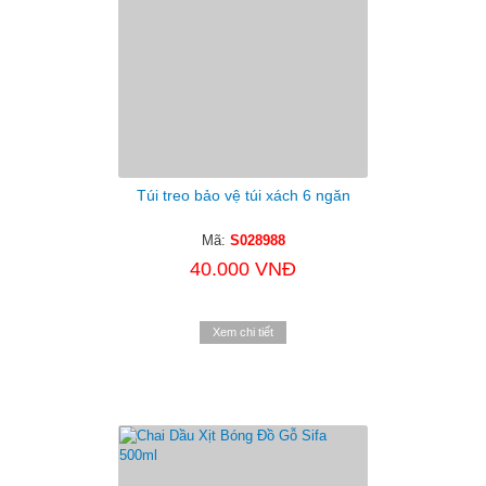
Túi treo bảo vệ túi xách 6 ngăn
Mã:
S028988
40.000 VNĐ
Xem chi tiết