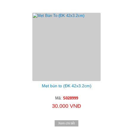
Mẹt bún to (ĐK 42x3.2cm)
Mã:
S028999
30.000 VNĐ
Xem chi tiết