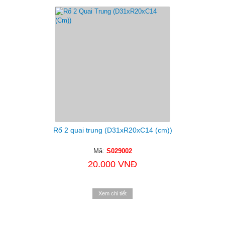
Rổ 2 quai trung (D31xR20xC14 (cm))
Mã:
S029002
20.000 VNĐ
Xem chi tiết