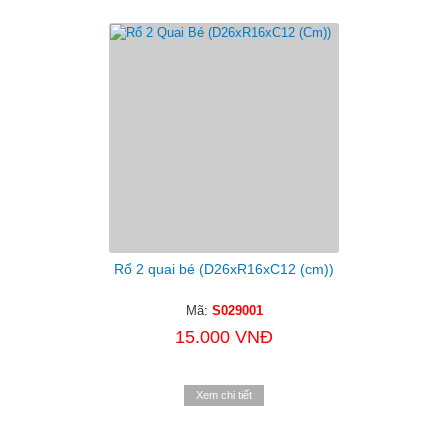
Rổ 2 quai bé (D26xR16xC12 (cm))
Mã:
S029001
15.000 VNĐ
Xem chi tiết