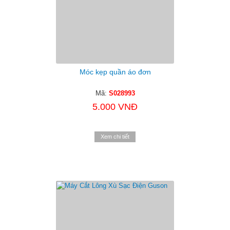
Móc kẹp quần áo đơn
Mã:
S028993
5.000 VNĐ
Xem chi tiết