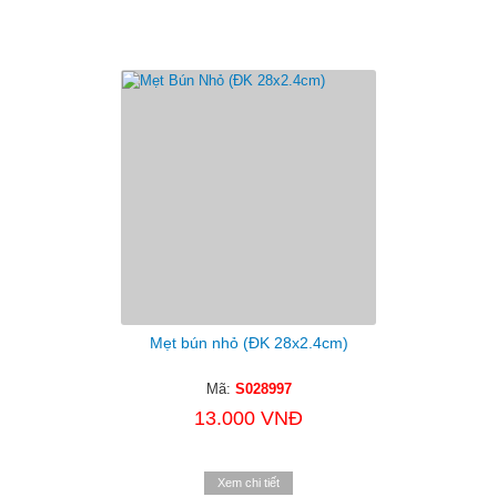
Mẹt bún nhỏ (ĐK 28x2.4cm)
Mã:
S028997
13.000 VNĐ
Xem chi tiết