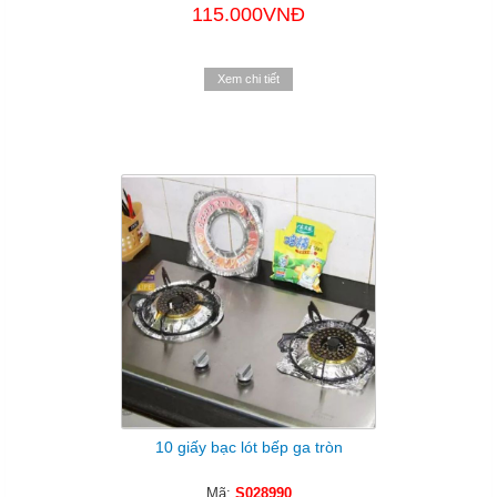
115.000VNĐ
Xem chi tiết
10 giấy bạc lót bếp ga tròn
Mã:
S028990