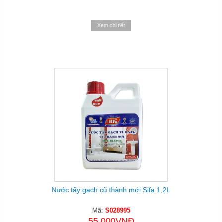
Xem chi tiết
Nước tẩy gạch cũ thành mới Sifa 1,2L
Mã:
S028995
55.000VNĐ