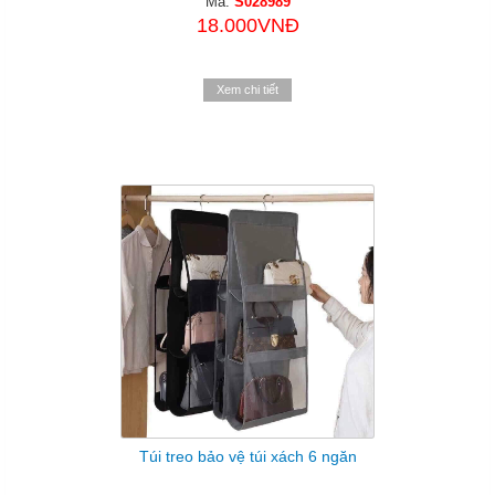
Mã:
S028989
18.000VNĐ
Xem chi tiết
Túi treo bảo vệ túi xách 6 ngăn