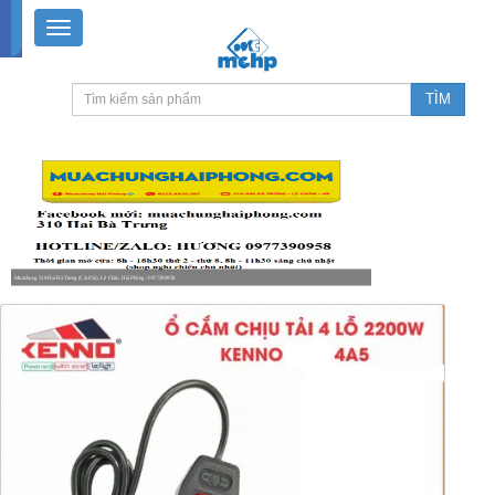
Muachung 310 Hai Bà Trưng (Cát Dài), Lê Chân, Hải Phòng / 0977390958
8-18h30 thứ 2 - thứ 7, 8-11h30 sáng Chủ nhật, nghỉ chiều CN