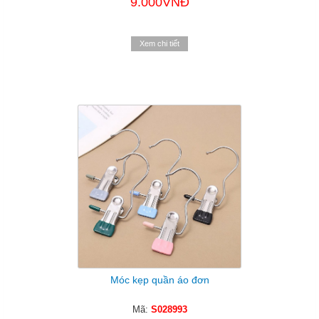
9.000VNĐ
Xem chi tiết
Móc kẹp quần áo đơn
Mã:
S028993