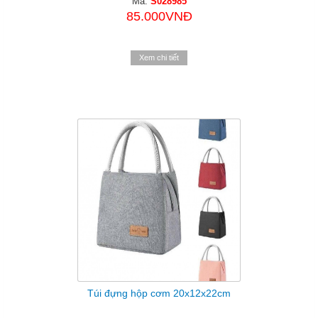
Mã:
S028985
85.000VNĐ
Xem chi tiết
Túi đựng hộp cơm 20x12x22cm