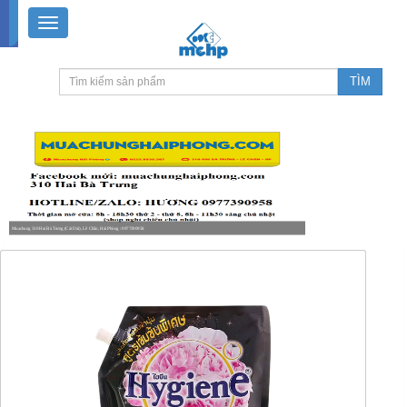
Muachung 310 Hai Bà Trưng (Cát Dài), Lê Chân, Hải Phòng / 0977390958
8-18h30 thứ 2 - thứ 7, 8-11h30 sáng Chủ nhật, nghỉ chiều CN