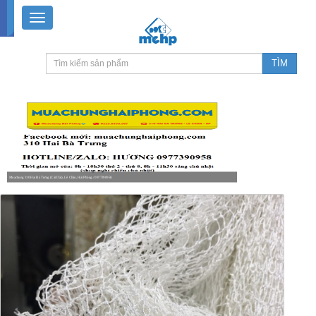
Muachung 310 Hai Bà Trưng (Cát Dài), Lê Chân, Hải Phòng / 0977390958
8-18h30 thứ 2 - thứ 7, 8-11h30 sáng Chủ nhật, nghỉ chiều CN