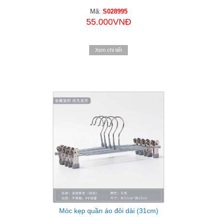
Mã:
S028995
55.000VNĐ
Xem chi tiết
Móc kẹp quần áo đôi dài (31cm)