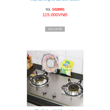
Mã:
S028991
115.000VNĐ
Xem chi tiết