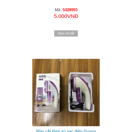
Mã:
S028993
5.000VNĐ
Xem chi tiết
Máy cắt lông xù sạc điện Guson