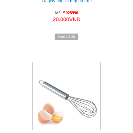
10 giấy bạc lót bếp ga tròn
Mã:
S028990
20.000VNĐ
Xem chi tiết