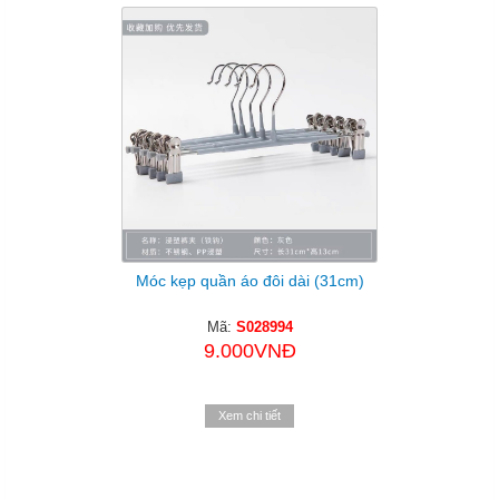
Móc kẹp quần áo đôi dài (31cm)
Mã:
S028994
9.000VNĐ
Xem chi tiết