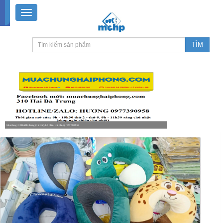
Muachung 310 Hai Bà Trưng (Cát Dài), Lê Chân, Hải Phòng / 0977390958
8-18h30 thứ 2 - thứ 7, 8-11h30 sáng Chủ nhật, nghỉ chiều CN