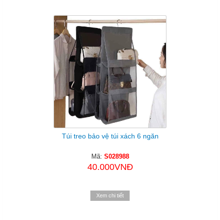
Túi treo bảo vệ túi xách 6 ngăn
Mã:
S028988
40.000VNĐ
Xem chi tiết