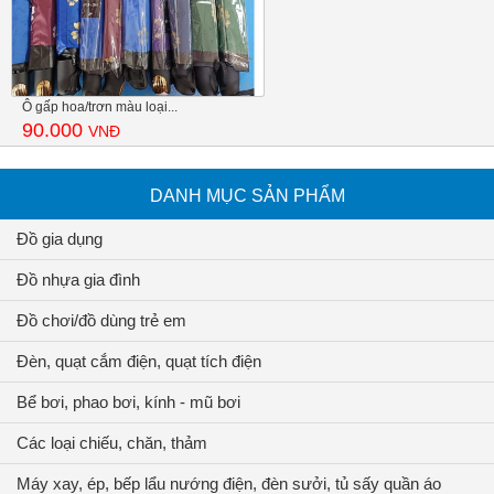
Ô gấp hoa/trơn màu loại...
90.000
VNĐ
DANH MỤC SẢN PHẨM
Đồ gia dụng
Đồ nhựa gia đình
Đồ chơi/đồ dùng trẻ em
Đèn, quạt cắm điện, quạt tích điện
Bể bơi, phao bơi, kính - mũ bơi
Các loại chiếu, chăn, thảm
Máy xay, ép, bếp lẩu nướng điện, đèn sưởi, tủ sấy quần áo