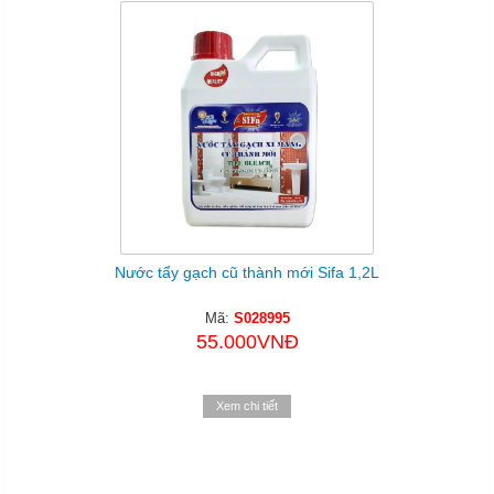
Nước tẩy gạch cũ thành mới Sifa 1,2L
Mã:
S028995
55.000VNĐ
Xem chi tiết