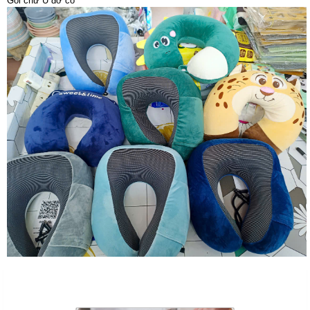
Gối chữ U đỡ cổ
Sản Phẩm Cùng Loại