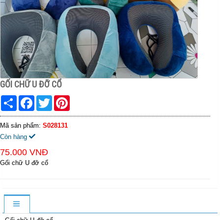
GỐI CHỮ U ĐỠ CỔ
Share
Facebook
Twitter
Pinterest
Mã sản phẩm:
S028131
Còn hàng
75.000 VNĐ
Gối chữ U đỡ cổ