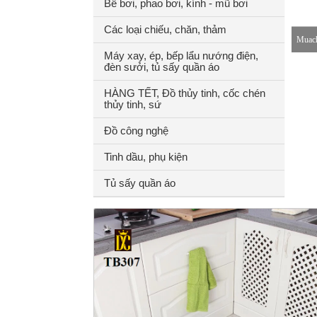
Bể bơi, phao bơi, kính - mũ bơi
Các loại chiếu, chăn, thảm
Muach
Máy xay, ép, bếp lẩu nướng điện,
đèn sưởi, tủ sấy quần áo
8-18h
HÀNG TẾT, Đồ thủy tinh, cốc chén
thủy tinh, sứ
Đồ công nghệ
Tinh dầu, phụ kiện
Tủ sấy quần áo