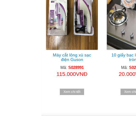
Máy cắt lông xù sạc
10 giấy bạc 
điện Guson
trò
Mã:
S028991
Mã:
S02
115.000VNĐ
20.00
Xem chi tiết
Xem chi 