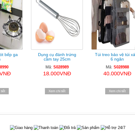
lót bếp ga
Dụng cụ đánh trứng
Túi treo bảo vệ túi x
n
cầm tay 25cm
6 ngăn
8990
Mã:
S028989
Mã:
S028988
0VNĐ
18.000VNĐ
40.000VNĐ
tiết
Xem chi tiết
Xem chi tiết