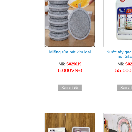
Miếng rửa bát kim loại
Nước tẩy gạc
mới Sifa
Mã:
S029019
Mã:
S02
6.000VNĐ
55.00
Xem chi tiết
Xem chi 