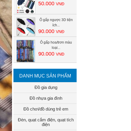
50.000
VNĐ
Ô gấp ngược 3D tiện
ích...
90.000
VNĐ
Ô gấp hoa/trơn màu
loại...
90.000
VNĐ
DANH MỤC SẢN PHẨM
Đồ gia dụng
Đồ nhựa gia đình
Đồ chơi/đồ dùng trẻ em
Đèn, quạt cắm điện, quạt tích
điện