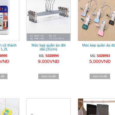
h cũ thành
Móc kẹp quần áo đôi
Móc kẹp quần áo đ
 1,2L
dài (31cm)
8995
Mã:
S028994
Mã:
S028993
0VNĐ
9.000VNĐ
5.000VNĐ
tiết
Xem chi tiết
Xem chi tiết