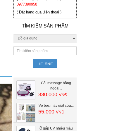
0977390958
( Đặt hàng qua điện thoại )
TÌM KIẾM SẢN PHẨM
Gối massage hồng
ngoại...
330.000
VNĐ
Vỏ bọc máy giặt cửa...
55.000
VNĐ
Ô gấp UV nhiều màu