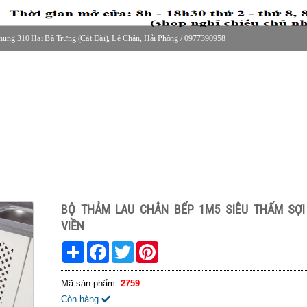
ung 310 Hai Bà Trưng (Cát Dài), Lê Chân, Hải Phòng / 0977390958
30 thứ 2 - thứ 7, 8-11h30 sáng Chủ nhật, nghỉ chiều CN
BỘ THẢM LAU CHÂN BẾP 1M5 SIÊU THẤM SỢI
VIỀN
Share
Facebook
Twitter
Pinterest
Mã sản phẩm:
2759
Còn hàng