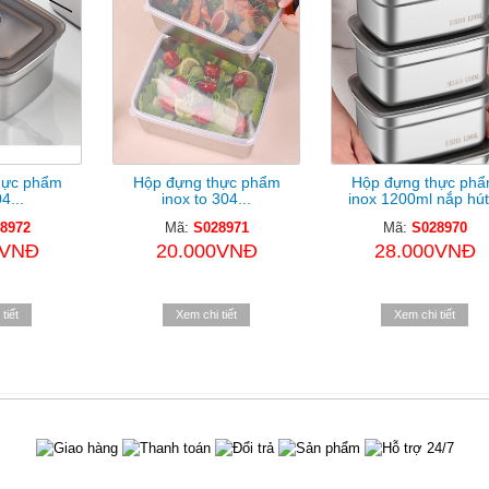
hực phẩm
Hộp đựng thực phẩm
Hộp đựng thực ph
4...
inox to 304...
inox 1200ml nắp hút.
8972
Mã:
S028971
Mã:
S028970
0VNĐ
20.000VNĐ
28.000VNĐ
tiết
Xem chi tiết
Xem chi tiết