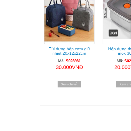
Túi đựng hộp cơm giữ
Hộp đựng t
nhiệt 20x12x22cm
inox 30
Mã:
S028981
Mã:
S02
30.000VNĐ
20.00
Xem chi tiết
Xem chi 