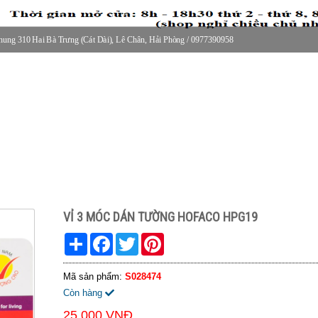
ung 310 Hai Bà Trưng (Cát Dài), Lê Chân, Hải Phòng / 0977390958
30 thứ 2 - thứ 7, 8-11h30 sáng Chủ nhật, nghỉ chiều CN
VỈ 3 MÓC DÁN TƯỜNG HOFACO HPG19
Share
Facebook
Twitter
Pinterest
Mã sản phẩm:
S028474
Còn hàng
25.000 VNĐ