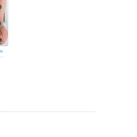
ẩm
..