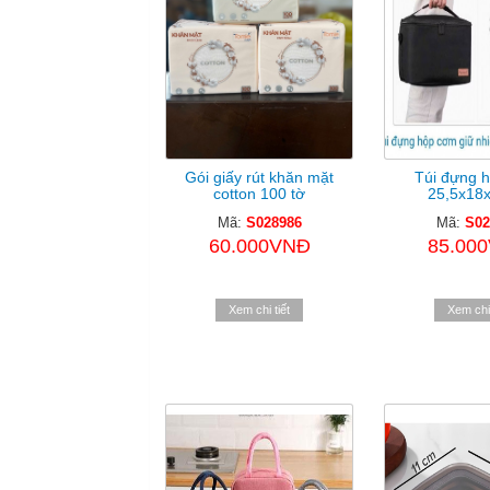
Gói giấy rút khăn mặt
Túi đựng 
cotton 100 tờ
25,5x18
Mã:
S028986
Mã:
S02
60.000VNĐ
85.00
Xem chi tiết
Xem chi 