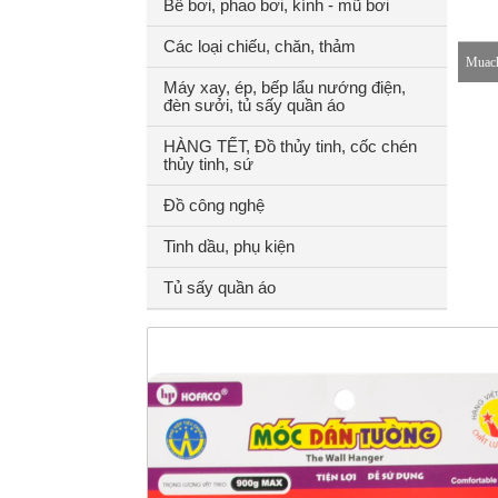
Bể bơi, phao bơi, kính - mũ bơi
Các loại chiếu, chăn, thảm
Muach
Máy xay, ép, bếp lẩu nướng điện,
đèn sưởi, tủ sấy quần áo
8-18h
HÀNG TẾT, Đồ thủy tinh, cốc chén
thủy tinh, sứ
Đồ công nghệ
Tinh dầu, phụ kiện
Tủ sấy quần áo