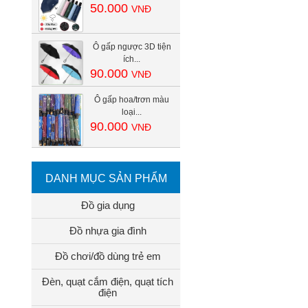
50.000
VNĐ
Ô gấp ngược 3D tiện
ích...
90.000
VNĐ
Ô gấp hoa/trơn màu
loại...
90.000
VNĐ
DANH MỤC SẢN PHẨM
Đồ gia dụng
Đồ nhựa gia đình
Đồ chơi/đồ dùng trẻ em
Đèn, quạt cắm điện, quạt tích
điện