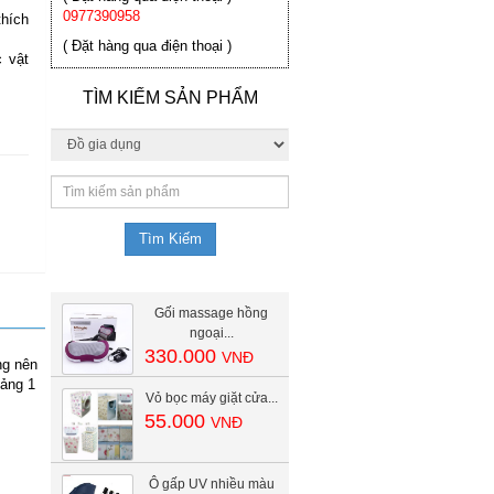
0977390958
hích
( Đặt hàng qua điện thoại )
 vật
TÌM KIẾM SẢN PHẨM
Gối massage hồng
ngoại...
330.000
VNĐ
ng nên
oảng 1
Vỏ bọc máy giặt cửa...
55.000
VNĐ
Ô gấp UV nhiều màu