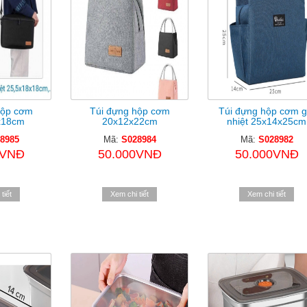
hộp cơm
Túi đựng hộp cơm
Túi đựng hộp cơm g
x18cm
20x12x22cm
nhiệt 25x14x25cm
8985
Mã:
S028984
Mã:
S028982
0VNĐ
50.000VNĐ
50.000VNĐ
tiết
Xem chi tiết
Xem chi tiết