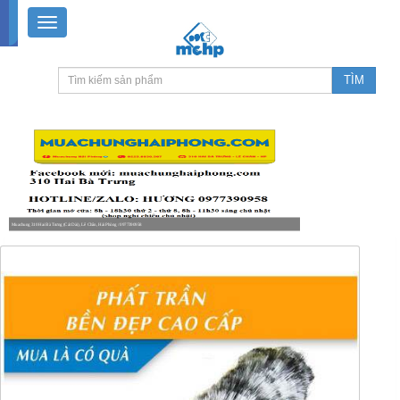
Muachung 310 Hai Bà Trưng (Cát Dài), Lê Chân, Hải Phòng / 0977390958
8-18h30 thứ 2 - thứ 7, 8-11h30 sáng Chủ nhật, nghỉ chiều CN