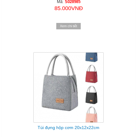
Mã:
S028985
85.000VNĐ
Xem chi tiết
Túi đựng hộp cơm 20x12x22cm