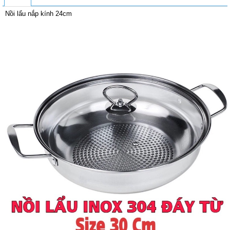
Nồi lẩu nắp kính 24cm