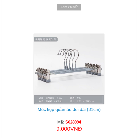
Xem chi tiết
Móc kẹp quần áo đôi dài (31cm)
Mã:
S028994
9.000VNĐ