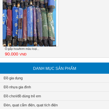
Ô gấp hoa/trơn màu loại...
90.000
VNĐ
DANH MỤC SẢN PHẨM
Đồ gia dụng
Đồ nhựa gia đình
Đồ chơi/đồ dùng trẻ em
Đèn, quạt cắm điện, quạt tích điện