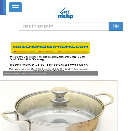
Muachung 310 Hai Bà Trưng (Cát Dài), Lê Chân, Hải Phòng / 0977390958
8-18h30 thứ 2 - thứ 7, 8-11h30 sáng Chủ nhật, nghỉ chiều CN