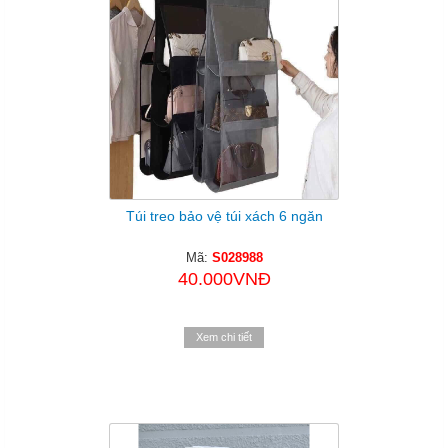
Túi treo bảo vệ túi xách 6 ngăn
Mã:
S028988
40.000VNĐ
Xem chi tiết