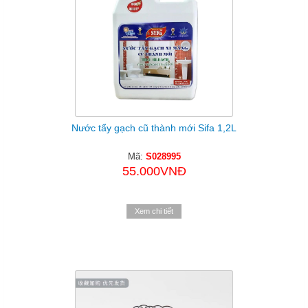
Nước tẩy gạch cũ thành mới Sifa 1,2L
Mã:
S028995
55.000VNĐ
Xem chi tiết