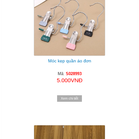
Móc kẹp quần áo đơn
Mã:
S028993
5.000VNĐ
Xem chi tiết