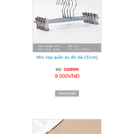
Móc kẹp quần áo đôi dài (31cm)
Mã:
S028994
9.000VNĐ
Xem chi tiết