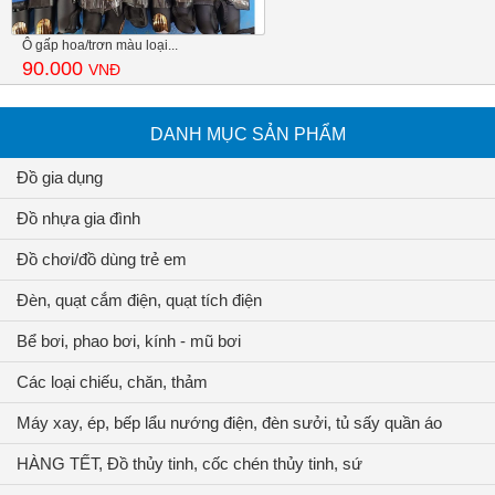
Ô gấp hoa/trơn màu loại...
90.000
VNĐ
DANH MỤC SẢN PHẨM
Đồ gia dụng
Đồ nhựa gia đình
Đồ chơi/đồ dùng trẻ em
Đèn, quạt cắm điện, quạt tích điện
Bể bơi, phao bơi, kính - mũ bơi
Các loại chiếu, chăn, thảm
Máy xay, ép, bếp lẩu nướng điện, đèn sưởi, tủ sấy quần áo
HÀNG TẾT, Đồ thủy tinh, cốc chén thủy tinh, sứ