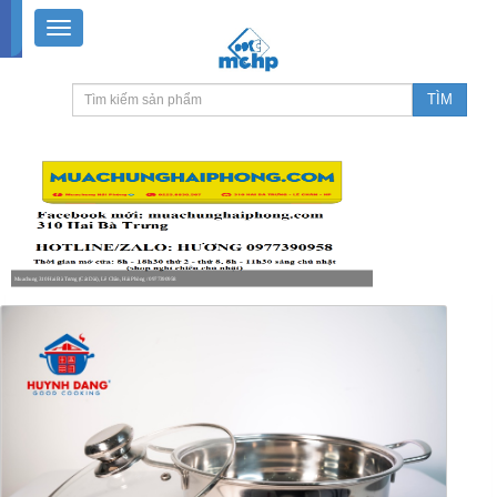
Muachung 310 Hai Bà Trưng (Cát Dài), Lê Chân, Hải Phòng / 0977390958
8-18h30 thứ 2 - thứ 7, 8-11h30 sáng Chủ nhật, nghỉ chiều CN