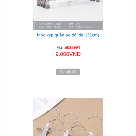
Móc kẹp quần áo đôi dài (31cm)
Mã:
S028994
9.000VNĐ
Xem chi tiết