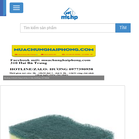
Muachung 310 Hai Bà Trưng (Cát Dài), Lê Chân, Hải Phòng / 0977390958
8-18h30 thứ 2 - thứ 7, 8-11h30 sáng Chủ nhật, nghỉ chiều CN