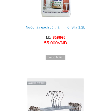
Nước tẩy gạch cũ thành mới Sifa 1,2L
Mã:
S028995
55.000VNĐ
Xem chi tiết