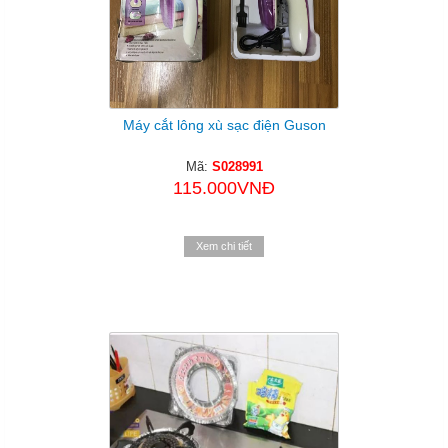
Máy cắt lông xù sạc điện Guson
Mã:
S028991
115.000VNĐ
Xem chi tiết