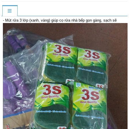
- Mút rửa 3 lớp (xanh, vàng) giúp cọ rửa nhà bếp gọn gàng, sạch sẽ