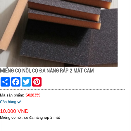
MIẾNG CỌ NỒI, CỌ ĐA NĂNG RÁP 2 MẶT CAM
Share
Facebook
Twitter
Pinterest
Mã sản phẩm:
S028359
Còn hàng
10.000 VNĐ
Miếng cọ nồi, cọ đa năng ráp 2 mặt