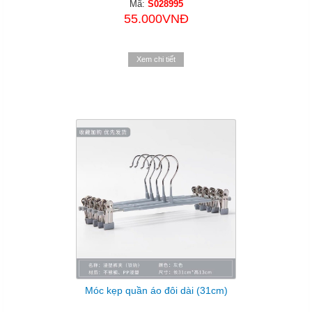
Mã:
S028995
55.000VNĐ
Xem chi tiết
Móc kẹp quần áo đôi dài (31cm)