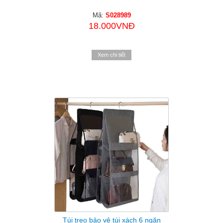
Mã:
S028989
18.000VNĐ
Xem chi tiết
Túi treo bảo vệ túi xách 6 ngăn