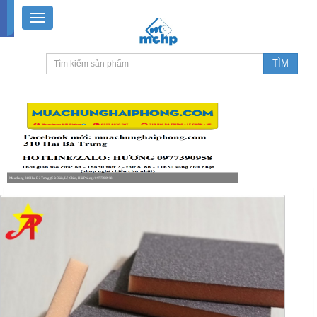
Muachung 310 Hai Bà Trưng (Cát Dài), Lê Chân, Hải Phòng / 0977390958
8-18h30 thứ 2 - thứ 7, 8-11h30 sáng Chủ nhật, nghỉ chiều CN