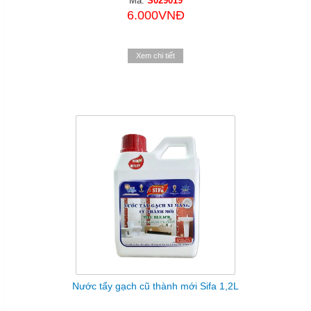
Mã:
S029019
6.000VNĐ
Xem chi tiết
Nước tẩy gạch cũ thành mới Sifa 1,2L