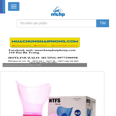
Muachung 310 Hai Bà Trưng (Cát Dài), Lê Chân, Hải Phòng / 0977390958
8-18h30 thứ 2 - thứ 7, 8-11h30 sáng Chủ nhật, nghỉ chiều CN