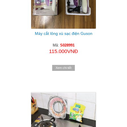
Máy cắt lông xù sạc điện Guson
Mã:
S028991
115.000VNĐ
Xem chi tiết