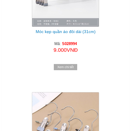
Móc kẹp quần áo đôi dài (31cm)
Mã:
S028994
9.000VNĐ
Xem chi tiết