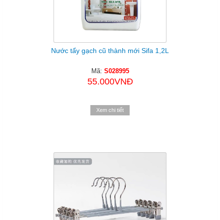
Nước tẩy gạch cũ thành mới Sifa 1,2L
Mã:
S028995
55.000VNĐ
Xem chi tiết