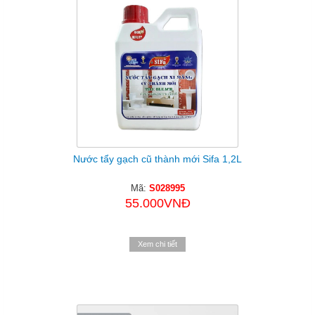
Nước tẩy gạch cũ thành mới Sifa 1,2L
Mã:
S028995
55.000VNĐ
Xem chi tiết