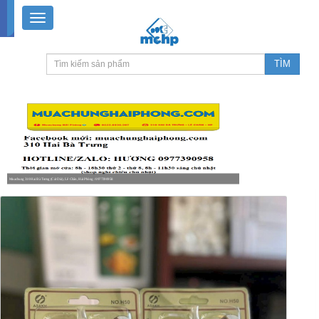
Muachung 310 Hai Bà Trưng (Cát Dài), Lê Chân, Hải Phòng / 0977390958
8-18h30 thứ 2 - thứ 7, 8-11h30 sáng Chủ nhật, nghỉ chiều CN