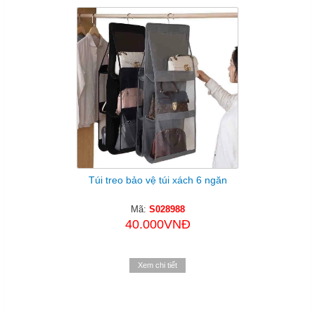
Túi treo bảo vệ túi xách 6 ngăn
Mã:
S028988
40.000VNĐ
Xem chi tiết