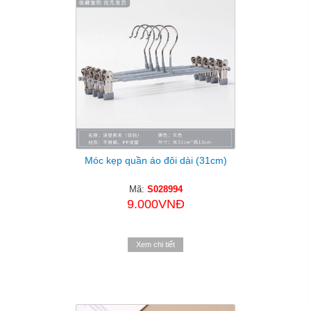
Móc kẹp quần áo đôi dài (31cm)
Mã:
S028994
9.000VNĐ
Xem chi tiết