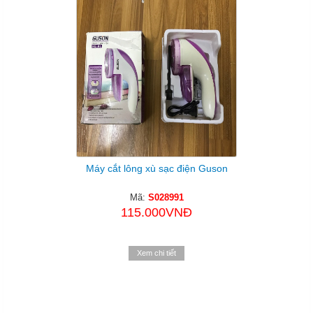
Máy cắt lông xù sạc điện Guson
Mã:
S028991
115.000VNĐ
Xem chi tiết