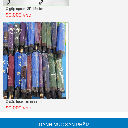
Ô gấp ngược 3D tiện ích...
90.000
VNĐ
Ô gấp hoa/trơn màu loại...
90.000
VNĐ
DANH MỤC SẢN PHẨM