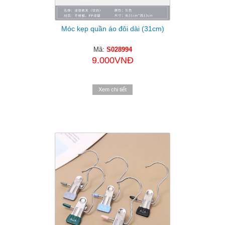
Móc kẹp quần áo đôi dài (31cm)
Mã:
S028994
9.000VNĐ
Xem chi tiết