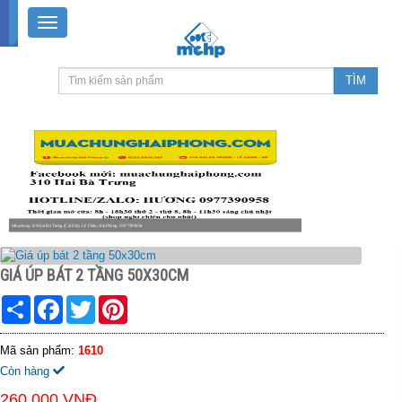
Muachung 310 Hai Bà Trưng (Cát Dài), Lê Chân, Hải Phòng / 0977390958
8-18h30 thứ 2 - thứ 7, 8-11h30 sáng Chủ nhật, nghỉ chiều CN
GIÁ ÚP BÁT 2 TẦNG 50X30CM
Share
Facebook
Twitter
Pinterest
Mã sản phẩm:
1610
Còn hàng
260.000 VNĐ