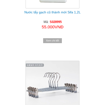
Nước tẩy gạch cũ thành mới Sifa 1,2L
Mã:
S028995
55.000VNĐ
Xem chi tiết