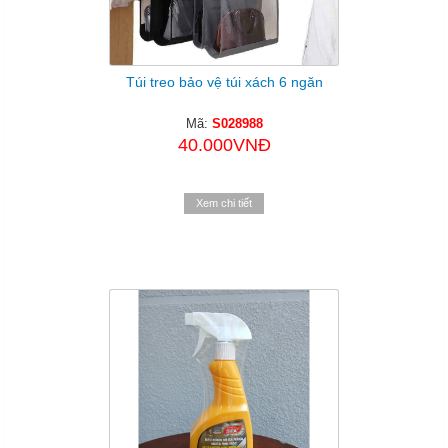
Túi treo bảo vệ túi xách 6 ngăn
Mã:
S028988
40.000VNĐ
Xem chi tiết