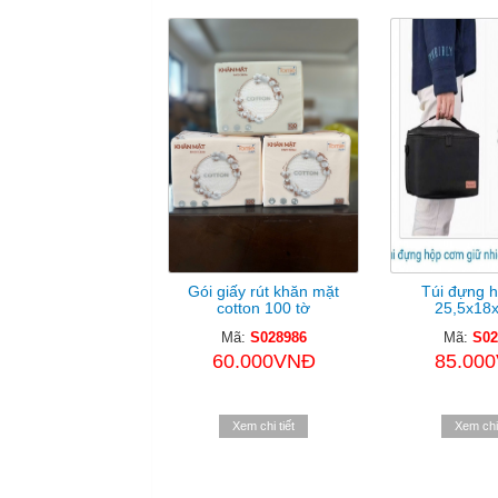
Gói giấy rút khăn mặt
Túi đựng 
cotton 100 tờ
25,5x18
Mã:
S028986
Mã:
S02
60.000VNĐ
85.00
Xem chi tiết
Xem chi 