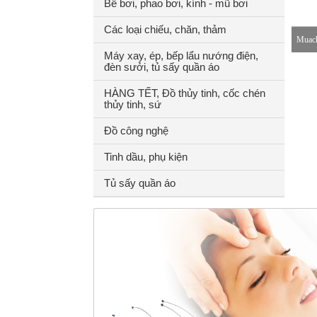
Bể bơi, phao bơi, kính - mũ bơi
Các loại chiếu, chăn, thảm
Muach
Máy xay, ép, bếp lẩu nướng điện,
đèn sưởi, tủ sấy quần áo
8-18h
HÀNG TẾT, Đồ thủy tinh, cốc chén
thủy tinh, sứ
Đồ công nghệ
Tinh dầu, phụ kiện
Tủ sấy quần áo