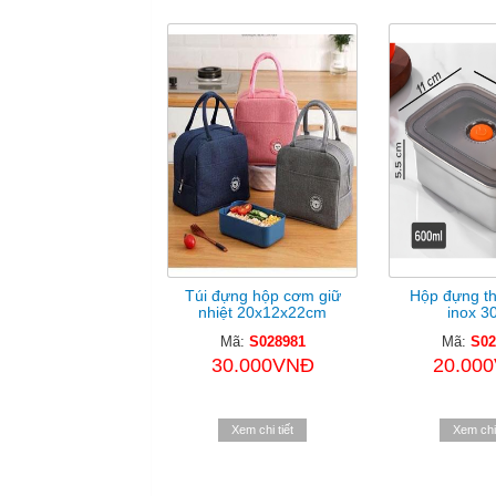
Túi đựng hộp cơm giữ
Hộp đựng t
nhiệt 20x12x22cm
inox 30
Mã:
S028981
Mã:
S02
30.000VNĐ
20.00
Xem chi tiết
Xem chi 