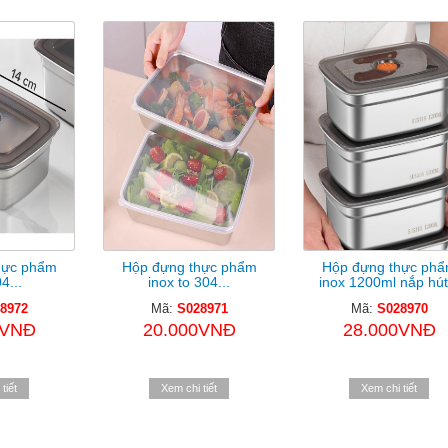
hực phẩm
Hộp đựng thực phẩm
Hộp đựng thực ph
4...
inox to 304...
inox 1200ml nắp hút.
8972
Mã:
S028971
Mã:
S028970
0VNĐ
20.000VNĐ
28.000VNĐ
tiết
Xem chi tiết
Xem chi tiết