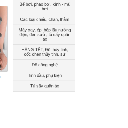
Bể bơi, phao bơi, kính - mũ
bơi
Các loại chiếu, chăn, thảm
Máy xay, ép, bếp lẩu nướng
điện, đèn sưởi, tủ sấy quần
áo
HÀNG TẾT, Đồ thủy tinh,
cốc chén thủy tinh, sứ
Đồ công nghệ
Tinh dầu, phụ kiện
ẩm
..
Tủ sấy quần áo