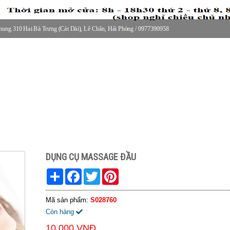
ung 310 Hai Bà Trưng (Cát Dài), Lê Chân, Hải Phòng / 0977390958
30 thứ 2 - thứ 7, 8-11h30 sáng Chủ nhật, nghỉ chiều CN
DỤNG CỤ MASSAGE ĐẦU
Share
Facebook
Twitter
Pinterest
Mã sản phẩm:
S028760
Còn hàng
10.000 VNĐ