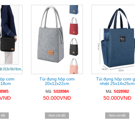
hộp cơm
Túi đựng hộp cơm
Túi đựng hộp cơm g
x18cm
20x12x22cm
nhiệt 25x14x25cm
8985
Mã:
S028984
Mã:
S028982
0VNĐ
50.000VNĐ
50.000VNĐ
tiết
Xem chi tiết
Xem chi tiết