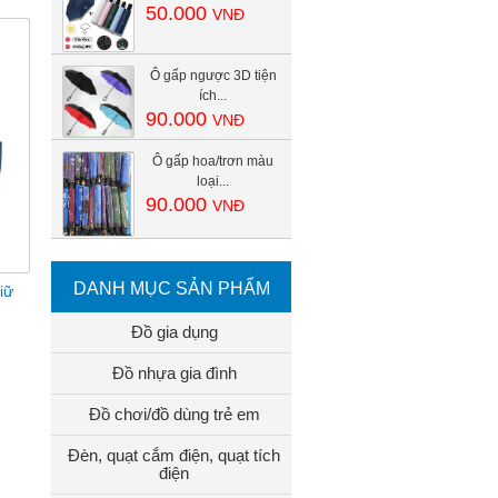
50.000
VNĐ
Ô gấp ngược 3D tiện
ích...
90.000
VNĐ
Ô gấp hoa/trơn màu
loại...
90.000
VNĐ
DANH MỤC SẢN PHẨM
iữ
Đồ gia dụng
Đồ nhựa gia đình
Đồ chơi/đồ dùng trẻ em
Đèn, quạt cắm điện, quạt tích
điện