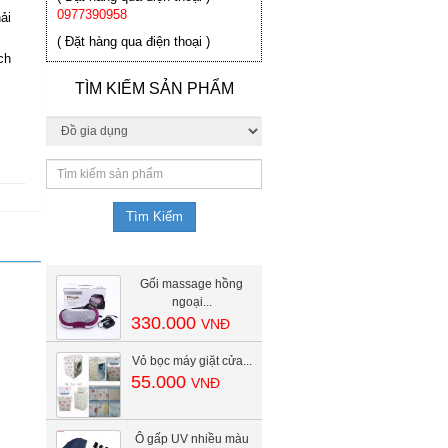
0977390958
ải
( Đặt hàng qua điện thoại )
ch
TÌM KIẾM SẢN PHẨM
Gối massage hồng
ngoại...
330.000
VNĐ
Vỏ bọc máy giặt cửa...
55.000
VNĐ
Ô gấp UV nhiều màu