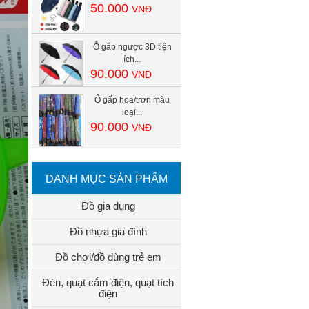
50.000
VNĐ
Ô gấp ngược 3D tiện
ích...
90.000
VNĐ
Ô gấp hoa/trơn màu
loại...
90.000
VNĐ
DANH MỤC SẢN PHẨM
Đồ gia dụng
Đồ nhựa gia đình
Đồ chơi/đồ dùng trẻ em
Đèn, quạt cắm điện, quạt tích
điện