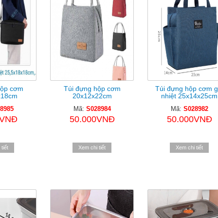
hộp cơm
Túi đựng hộp cơm
Túi đựng hộp cơm g
x18cm
20x12x22cm
nhiệt 25x14x25cm
8985
Mã:
S028984
Mã:
S028982
0VNĐ
50.000VNĐ
50.000VNĐ
tiết
Xem chi tiết
Xem chi tiết