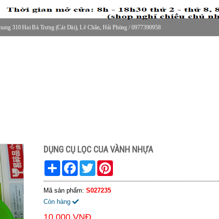
ung 310 Hai Bà Trưng (Cát Dài), Lê Chân, Hải Phòng / 0977390958
30 thứ 2 - thứ 7, 8-11h30 sáng Chủ nhật, nghỉ chiều CN
DỤNG CỤ LỌC CUA VÀNH NHỰA
Share
Facebook
Twitter
Pinterest
Mã sản phẩm:
S027235
Còn hàng
10.000 VNĐ