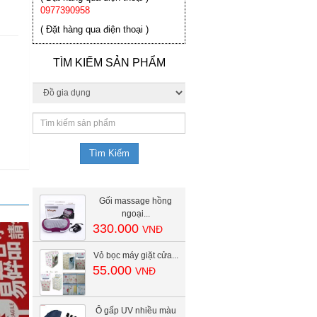
0977390958
( Đặt hàng qua điện thoại )
TÌM KIẾM SẢN PHẨM
Gối massage hồng
ngoại...
330.000
VNĐ
Vỏ bọc máy giặt cửa...
55.000
VNĐ
Ô gấp UV nhiều màu