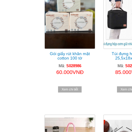
Gói giấy rút khăn mặt
Túi đựng 
cotton 100 tờ
25,5x18
Mã:
S028986
Mã:
S02
60.000VNĐ
85.00
Xem chi tiết
Xem chi 