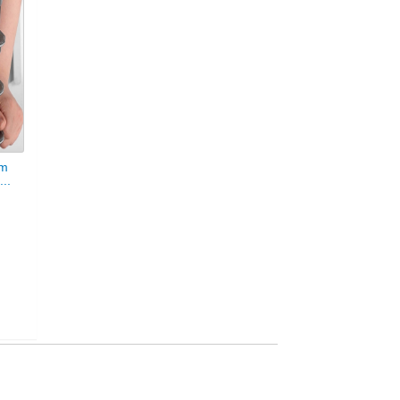
ẩm
..