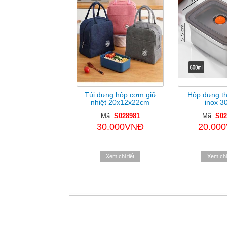
Túi đựng hộp cơm giữ
Hộp đựng t
nhiệt 20x12x22cm
inox 30
Mã:
S028981
Mã:
S02
30.000VNĐ
20.00
Xem chi tiết
Xem chi 