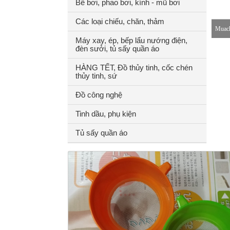
Bể bơi, phao bơi, kính - mũ bơi
Các loại chiếu, chăn, thảm
Muach
Máy xay, ép, bếp lẩu nướng điện,
đèn sưởi, tủ sấy quần áo
8-18h
HÀNG TẾT, Đồ thủy tinh, cốc chén
thủy tinh, sứ
Đồ công nghệ
Tinh dầu, phụ kiện
Tủ sấy quần áo