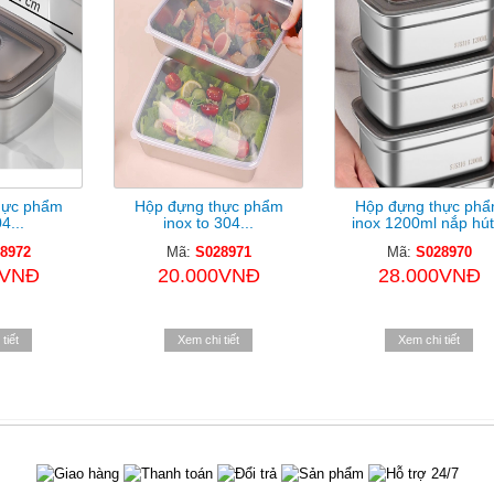
hực phẩm
Hộp đựng thực phẩm
Hộp đựng thực ph
4...
inox to 304...
inox 1200ml nắp hút.
8972
Mã:
S028971
Mã:
S028970
0VNĐ
20.000VNĐ
28.000VNĐ
tiết
Xem chi tiết
Xem chi tiết